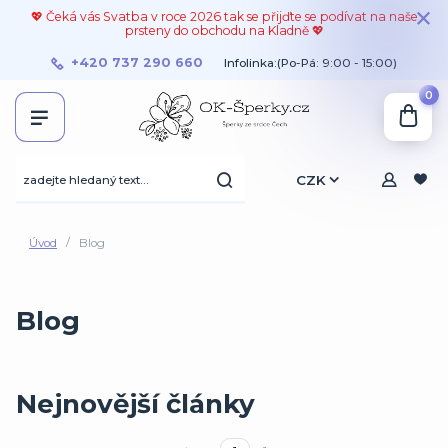
💖 Čeká vás Svatba v roce 2026 tak se přijďte se podívat na naše
prsteny do obchodu na Kladně 💖
+420 737 290 660
Infolinka:(Po-Pá: 9:00 - 15:00)
0
CZK
Úvod
Blog
Blog
Nejnovější články