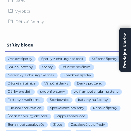
Rady
Výrobci
Dětské šperky
Prodejna Kladno
Štítky blogu
Ocelové šperky
Šperky z chirurgické oceli
Stříbrné šperky
Snubní prsteny
šperky
Stříbrné néušnice
Náramky z chirurgické oceli
Značkové šperky
Dětské náušnice
Vánoční dárky
Dárky pro ženu
Dárky pro děti
snubní prsteny
wolframové snubní prsteny
Prsteny z wolframu
Šperkovnice
katzety na šperky
Luxusní šperkovnice
Šperkovnice pro ženy
Pánské šperky
Šperk z chirurgické oceli
Zippo zapalovače
Benzínové zapalovače
Zipoo
Zapalovač do přírody