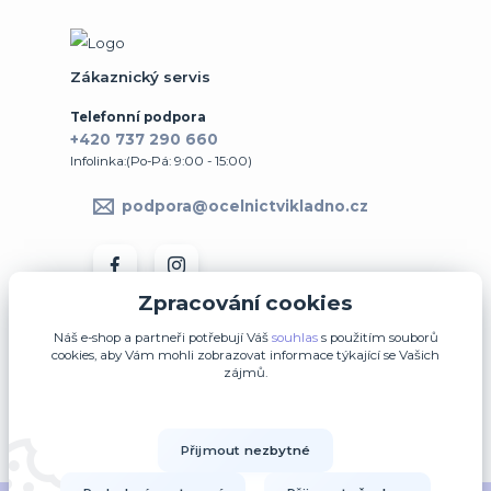
Zákaznický servis
Telefonní podpora
+420 737 290 660
Infolinka:(Po-Pá: 9:00 - 15:00)
podpora@ocelnictvikladno.cz
Zpracování cookies
Náš e-shop a partneři potřebují Váš
souhlas
s použitím souborů
cookies, aby Vám mohli zobrazovat informace týkající se Vašich
zájmů.
↩ Vrátit zboží ve 14denní lhůtě
Přijmout nezbytné
Upravit sběr cookies.