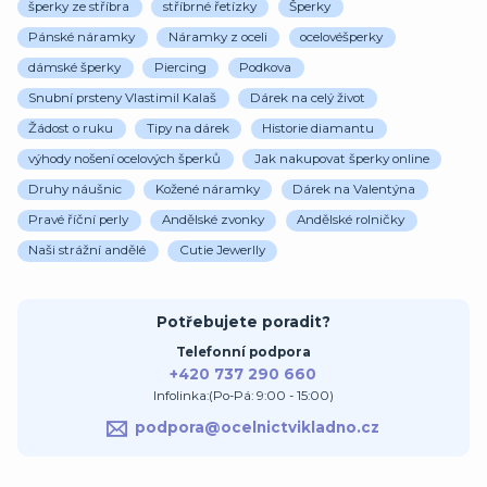
šperky ze stříbra
stříbrné řetízky
Šperky
Pánské náramky
Náramky z oceli
ocelovéšperky
dámské šperky
Piercing
Podkova
Snubní prsteny Vlastimil Kalaš
Dárek na celý život
Žádost o ruku
Tipy na dárek
Historie diamantu
výhody nošení ocelových šperků
Jak nakupovat šperky online
Druhy náušnic
Kožené náramky
Dárek na Valentýna
Pravé říční perly
Andělské zvonky
Andělské rolničky
Naši strážní andělé
Cutie Jewerlly
Potřebujete poradit?
Telefonní podpora
+420 737 290 660
Infolinka:(Po-Pá: 9:00 - 15:00)
podpora@ocelnictvikladno.cz