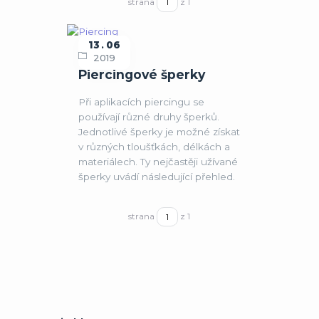
strana
z 1
13
06
Piercing
2019
Piercingové šperky
Při aplikacích piercingu se
používají různé druhy šperků.
Jednotlivé šperky je možné získat
v různých tloušťkách, délkách a
materiálech. Ty nejčastěji užívané
šperky uvádí následující přehled.
strana
z 1