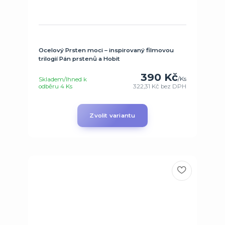
Ocelový Prsten moci – inspirovaný filmovou
trilogií Pán prstenů a Hobit
390 Kč
/
Ks
Skladem/Ihned k
odběru 4 Ks
322,31 Kč
bez DPH
Zvolit variantu