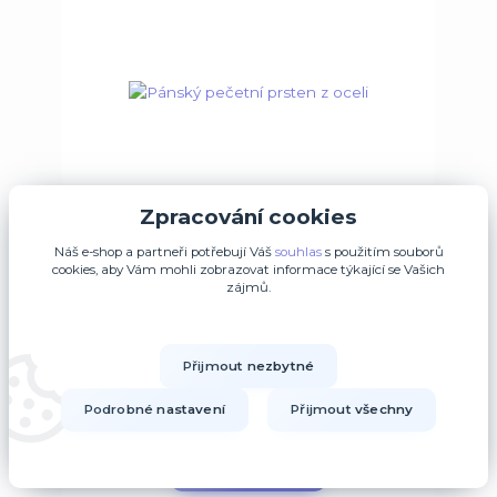
Zpracování cookies
Náš e-shop a partneři potřebují Váš
souhlas
s použitím souborů
cookies, aby Vám mohli zobrazovat informace týkající se Vašich
zájmů.
Pánský pečetní prsten z oceli
Přijmout nezbytné
399 Kč
/
Ks
Skladem/Ihned k
odběru 18 Ks
329,75 Kč
bez DPH
Podrobné nastavení
Přijmout všechny
Zvolit variantu