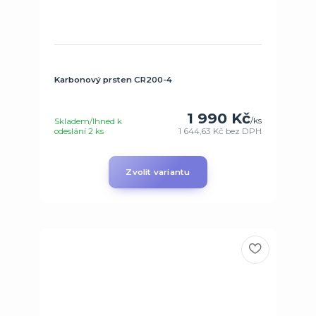
Karbonový prsten CR200-4
1 990 Kč
/
ks
Skladem/Ihned k
odeslání 2 ks
1 644,63 Kč
bez DPH
Zvolit variantu