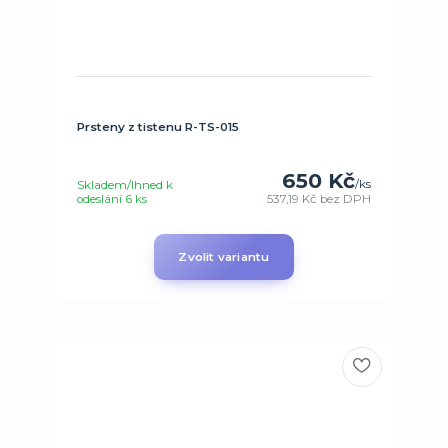
Prsteny z tistenu R-TS-015
650 Kč
/
ks
Skladem/Ihned k
odeslání 6 ks
537,19 Kč
bez DPH
Zvolit variantu