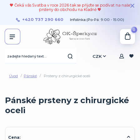
💖 Čeká vás Svatba v roce 2026 tak se přijďte se podívat na naše
prsteny do obchodu na Kladně 💖
+420 737 290 660
Infolinka:(Po-Pá: 9:00 - 15:00)
0
CZK
Úvod
Pánské
Prsteny z chirurgické oceli
Pánské prsteny z chirurgické
oceli
Cena: