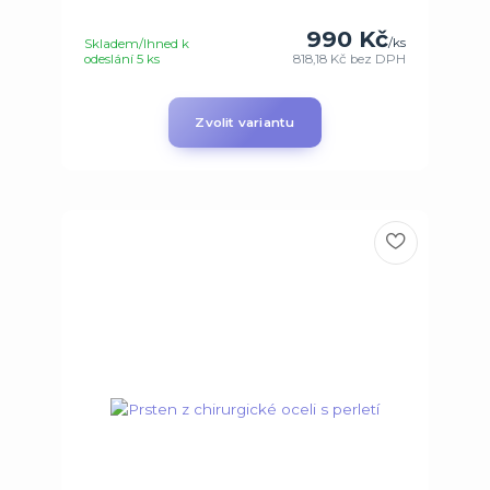
990 Kč
/
ks
Skladem/Ihned k
odeslání 5 ks
818,18 Kč
bez DPH
Zvolit variantu