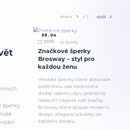
strana
z 2
další
09
04
2026
Značkové šperky
vět
Značkové šperky
Brosway – styl pro
každou ženu
Hledáte šperky, které dokonale
podtrhnou vaši osobnost a
prvních
dodají vašemu stylu jedinečný
nádech? Objevte svět značky
é šperky
Brosway, která spojuje moderní
 malé
design, eleganci a kvalitu do
každého detailu.
 módní