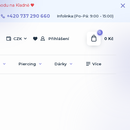
hodu na Kladně 💖
+420 737 290 660
Infolinka:(Po-Pá: 9:00 - 15:00)
0
0 Kč
CZK
Přihlášení
Piercing
Dárky
Více