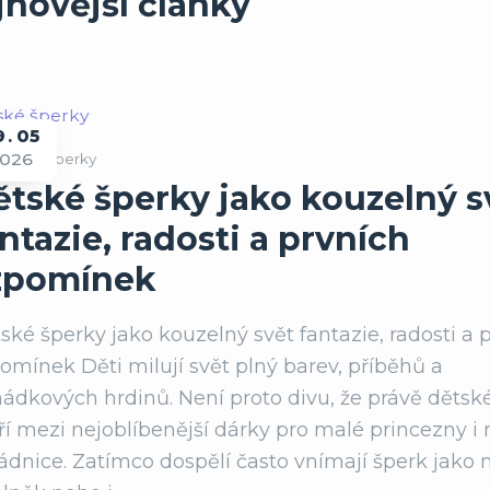
jnovější články
9
05
026
ětské šperky
ětské šperky jako kouzelný s
ntazie, radosti a prvních
zpomínek
ské šperky jako kouzelný svět fantazie, radosti a 
omínek Děti milují svět plný barev, příběhů a
ádkových hrdinů. Není proto divu, že právě dětsk
ří mezi nejoblíbenější dárky pro malé princezny i
ádnice. Zatímco dospělí často vnímají šperk jako