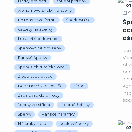
Dárky pro děti
snubní prsteny
01
wolframové snubní prsteny
2
O
Prsteny z wolframu
Šperkovnice
Šp
oce
katzety na šperky
dá
Luxusní šperkovnice
Šperkovnice pro ženy
ako 
Ván
Pánské šperky
blí
Šperk z chirurgické oceli
poo
Zippo zapalovače
ale
kom
Benzínové zapalovače
Zipoo
insp
Zapalovač do přírody
šper
šperky ze stříbra
stříbrné řetízky
Šperky
Pánské náramky
Náramky z oceli
ocelovéšperky
03