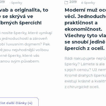
019
2019
tříbrné šperky
Ocelové šperky
ab a originalita, to
Moderní muž oce
e se skrývá ve
věci. Jednoduch
íbrných špercích!
praktičnost a
ekonomičnost.
 nosíte šperky, které vynikají
Všechny tyto vla
u jednoduchostí a zároveň
se snoubí jedině
obí luxusním dojmem? Pak
špercích z oceli.
ě jsou nejvhodnější volbou
brné šperky, které vás
Rádi nakupujete nejrů
tanou svým půvabem.
šperky? Lámete si ale
s jejich cenou? Už nem
Kromě drahých šperků
existují krásné a kvalit
z chirurgické oceli.
íst další články (4)