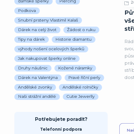
dámské šperky
Piercing
2
S
Podkova
Pův
vš
Snubní prsteny Vlastimil Kalaš
stř
Dárek na celý život
Žádost o ruku
Tipy na dárek
Historie diamantu
Rádi
svo
výhody nošení ocelových šperků
půs
Jak nakupovat šperky online
práv
Druhy náušnic
Kožené náramky
stří
dos
Dárek na Valentýna
Pravé říční perly
Andělské zvonky
Andělské rolničky
Naši strážní andělé
Cutie Jewerlly
Potřebujete poradit?
Telefonní podpora
Nač