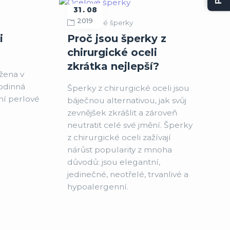
31
08
2019
Ocelové šperky
i
Proč jsou šperky z
chirurgické oceli
zkrátka nejlepší?
žena v
odinná
Šperky z chirurgické oceli jsou
dní perlové
báječnou alternativou, jak svůj
zevnějšek zkrášlit a zároveň
neutratit celé své jmění. Šperky
z chirurgické oceli zažívají
nárůst popularity z mnoha
důvodů: jsou elegantní,
jedinečné, neotřelé, trvanlivé a
hypoalergenní.