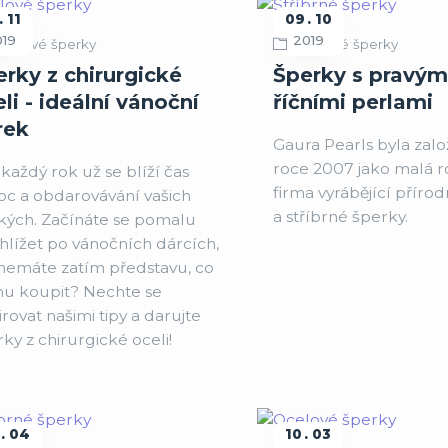
11
09
10
019
2019
celové šperky
Stříbrné šperky
erky z chirurgické
Šperky s pravým
li - ideální vánoční
říčními perlami
rek
Gaura Pearls byla zalo
roce 2007 jako malá r
každý rok už se blíží čas
firma vyrábějící příro
oc a obdarovávání vašich
a stříbrné šperky.
zkých. Začínáte se pomalu
hlížet po vánočních dárcích,
 nemáte zatím představu, co
u koupit? Nechte se
irovat našimi tipy a darujte
ky z chirurgické oceli!
04
10
03