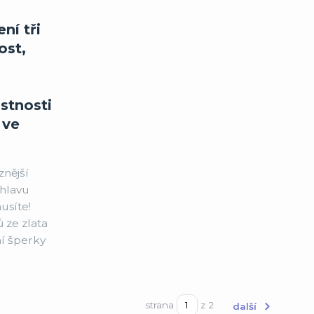
ní tři
ost,
stnosti
 ve
znější
 hlavu
usíte!
 ze zlata
ní šperky
strana
z 2
další