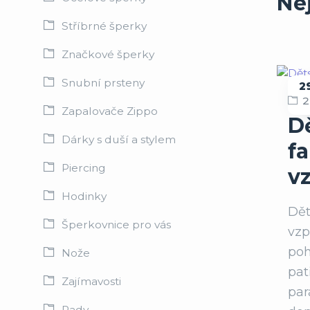
Ne
Stříbrné šperky
Značkové šperky
Snubní prsteny
2
2
D
Zapalovače Zippo
D
Dárky s duší a stylem
fa
Piercing
v
Hodinky
Dět
Šperkovnice pro vás
vzp
poh
Nože
pat
Zajímavosti
par
Rady