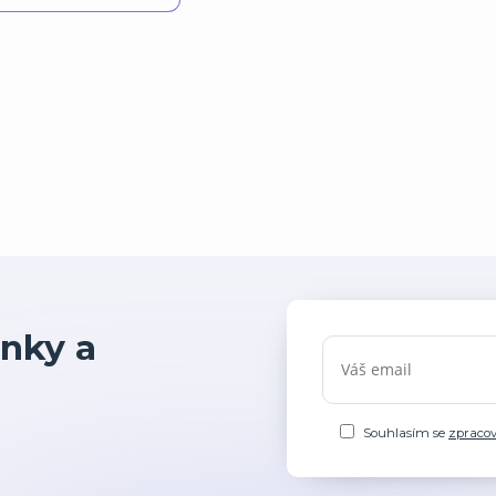
nky a
Souhlasím se
zpraco