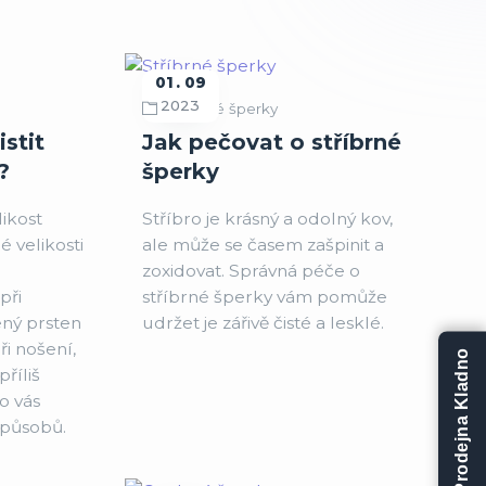
01
09
2023
Stříbrné šperky
istit
Jak pečovat o stříbrné
?
šperky
likost
Stříbro je krásný a odolný kov,
 velikosti
ale může se časem zašpinit a
zoxidovat. Správná péče o
při
stříbrné šperky vám pomůže
ený prsten
udržet je zářivě čisté a lesklé.
i nošení,
Prodejna Kladno
příliš
ro vás
způsobů.