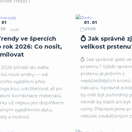
lněk nebo i
01
01
01
026
2026
ajímavosti
Rady
Trendy ve špercích
💍 Jak správně zj
 rok 2026: Co nosit,
velikost prstenu
 milovat
💍 Jak správně zjistit ve
prstenu? Výběr správné
2026 přináší do světa
prstenu je jedním z
rků nové směry — od
nejdůležitějších kroků 
bního vyjádření přes
nákupu. Správně zvol
logickou udržitelnost až po
by měl být pohodlný př
ativní kombinace materiálů.
neměl by tlačit ani být 
rky už nejsou jen doplňkem,
volný. Připravili jsme p
silným vyjádřením stylu,
několik osvědčených 
tity a hodnot.