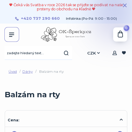
💖 Čeká vás Svatba v roce 2026 tak se přijďte se podívat na naše
prsteny do obchodu na Kladně 💖
+420 737 290 660
Infolinka:(Po-Pá: 9:00 - 15:00)
0
CZK
Úvod
Dárky
Balzám na rty
Balzám na rty
Cena: