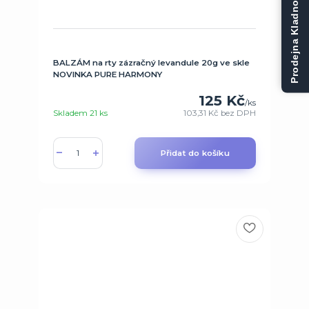
Prodejna Kladno
BALZÁM na rty zázračný levandule 20g ve skle
NOVINKA PURE HARMONY
125 Kč
/
ks
Skladem 21 ks
103,31 Kč
bez DPH
Přidat do košíku