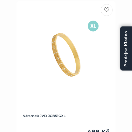
Prodejna Kladno
Náramek JVD JGB51GXL
499 Kč