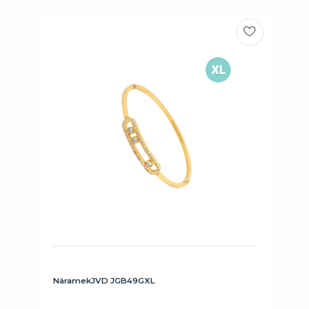
NáramekJVD JGB49GXL