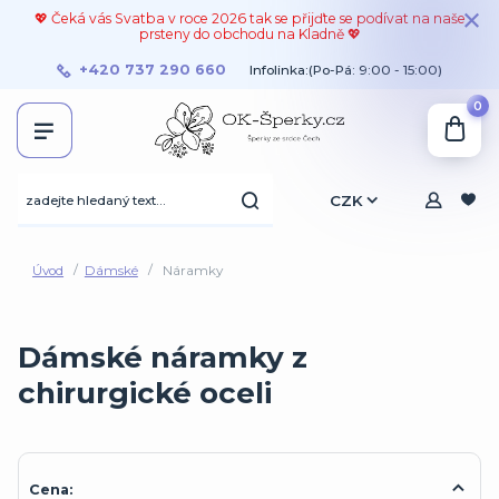
💖 Čeká vás Svatba v roce 2026 tak se přijďte se podívat na naše
prsteny do obchodu na Kladně 💖
+420 737 290 660
Infolinka:(Po-Pá: 9:00 - 15:00)
0
CZK
Úvod
Dámské
Náramky
Dámské náramky z
chirurgické oceli
Cena: