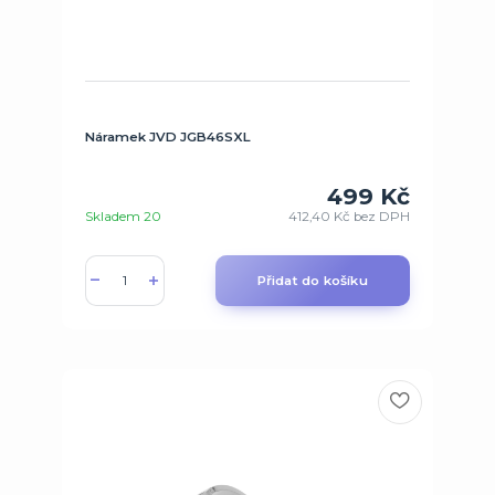
Náramek JVD JGB46SXL
499 Kč
Skladem 20
412,40 Kč
bez DPH
Přidat do košíku