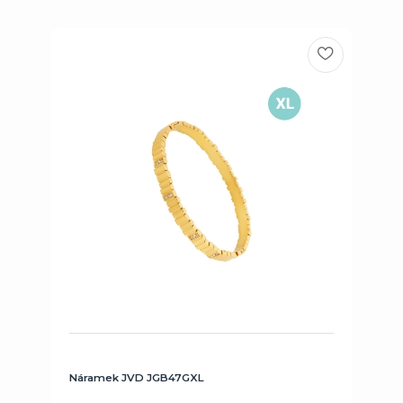
Náramek JVD JGB47GXL