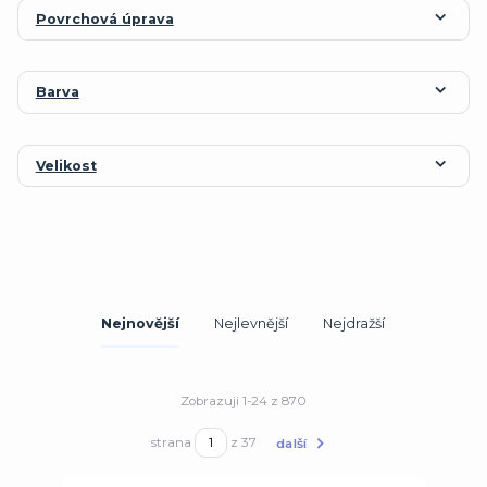
Povrchová úprava
Barva
Velikost
Nejnovější
Nejlevnější
Nejdražší
Zobrazuji 1-24 z 870
strana
z 37
další