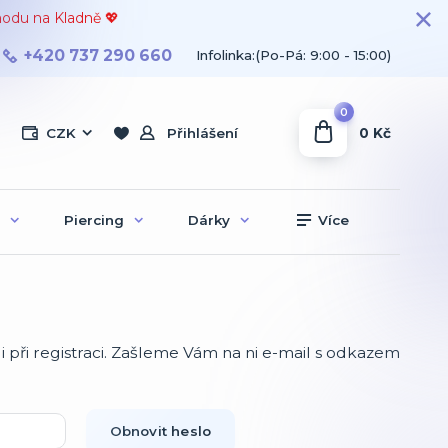
hodu na Kladně 💖
+420 737 290 660
Infolinka:(Po-Pá: 9:00 - 15:00)
0
0 Kč
CZK
Přihlášení
Piercing
Dárky
Více
i při registraci. Zašleme Vám na ni e-mail s odkazem
Obnovit heslo