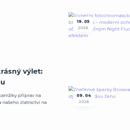
19
05
2026
rásný výlet:
hu
kamžiky příprav na
09
04
2026
našeho zlatnictví na