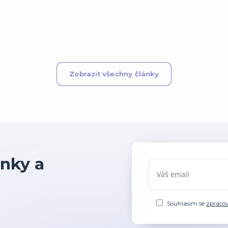
Zobrazit všechny články
nky a
Souhlasím se
zpraco