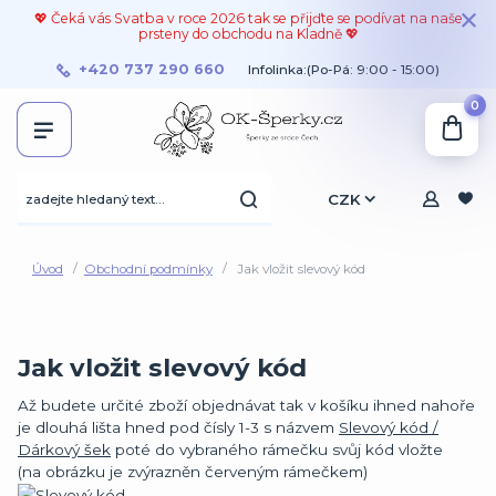
💖 Čeká vás Svatba v roce 2026 tak se přijďte se podívat na naše
prsteny do obchodu na Kladně 💖
+420 737 290 660
Infolinka:(Po-Pá: 9:00 - 15:00)
0
CZK
Úvod
Obchodní podmínky
Jak vložit slevový kód
Jak vložit slevový kód
Až budete určité zboží objednávat tak v košíku ihned nahoře
je dlouhá lišta hned pod čísly 1-3 s názvem
Slevový kód /
Dárkový šek
poté do vybraného rámečku svůj kód vložte
(na obrázku je zvýrazněn červeným rámečkem)