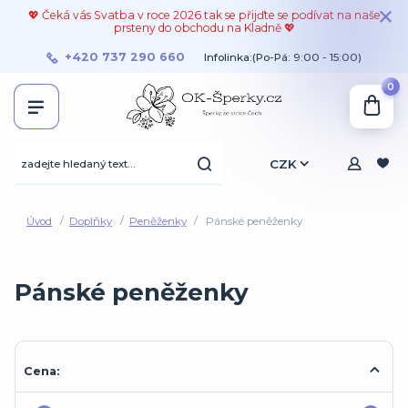
💖 Čeká vás Svatba v roce 2026 tak se přijďte se podívat na naše
prsteny do obchodu na Kladně 💖
+420 737 290 660
Infolinka:(Po-Pá: 9:00 - 15:00)
0
CZK
Úvod
Doplňky
Peněženky
Pánské peněženky
Pánské peněženky
Cena: