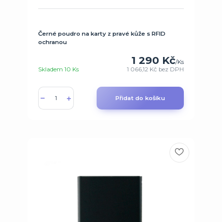
Černé poudro na karty z pravé kůže s RFID
ochranou
1 290 Kč
/
Ks
Skladem 10 Ks
1 066,12 Kč
bez DPH
Přidat do košíku