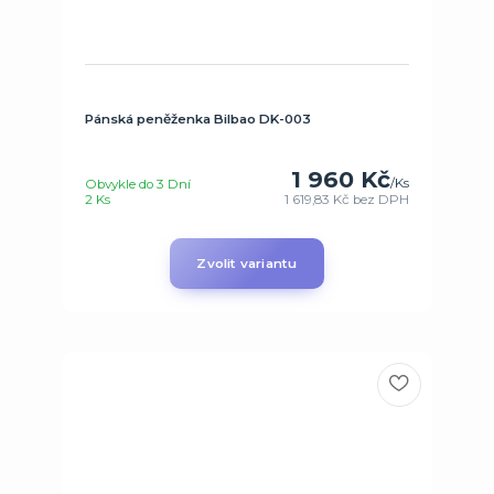
Pánská peněženka Bilbao DK-003
1 960 Kč
/
Ks
Obvykle do 3 Dní
2 Ks
1 619,83 Kč
bez DPH
Zvolit variantu