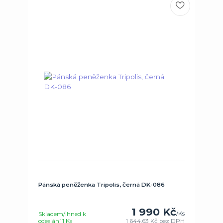
Pánská peněženka Tripolis, černá DK-086
1 990 Kč
/
Ks
Skladem/Ihned k
odeslání 1 Ks
1 644,63 Kč
bez DPH