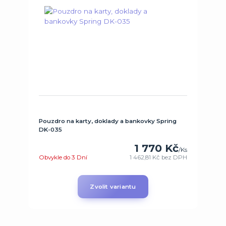
Pouzdro na karty, doklady a bankovky Spring
DK-035
1 770 Kč
/
Ks
Obvykle do 3 Dní
1 462,81 Kč
bez DPH
Zvolit variantu