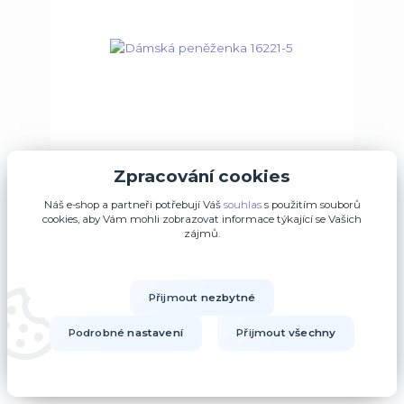
Zpracování cookies
Náš e-shop a partneři potřebují Váš
souhlas
s použitím souborů
cookies, aby Vám mohli zobrazovat informace týkající se Vašich
zájmů.
Dámská peněženka 16221-5
1 290 Kč
/
Ks
Přijmout nezbytné
Obvykle do 3 Dní
1 066,12 Kč
bez DPH
Podrobné nastavení
Přijmout všechny
Přidat do košíku