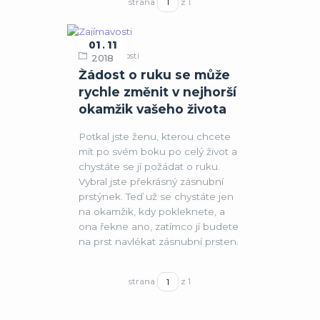
strana
z 1
01
11
Zajímavosti
2018
Žádost o ruku se může
rychle změnit v nejhorší
okamžik vašeho života
Potkal jste ženu, kterou chcete
mít po svém boku po celý život a
chystáte se jí požádat o ruku.
Vybral jste překrásný zásnubní
prstýnek. Teď už se chystáte jen
na okamžik, kdy pokleknete, a
ona řekne ano, zatímco jí budete
na prst navlékat zásnubní prsten.
strana
z 1