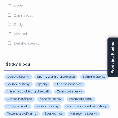
Nože
Zajímavosti
Rady
Výrobci
Dětské šperky
Prodejna Kladno
Štítky blogu
Ocelové šperky
Šperky z chirurgické oceli
Stříbrné šperky
Snubní prsteny
šperky
Stříbrné néušnice
Náramky z chirurgické oceli
Značkové šperky
Dětské náušnice
Vánoční dárky
Dárky pro ženu
Dárky pro děti
snubní prsteny
wolframové snubní prsteny
Prsteny z wolframu
Šperkovnice
katzety na šperky