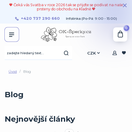
💖 Čeká vás Svatba v roce 2026 tak se přijďte se podívat na naše
prsteny do obchodu na Kladně 💖
+420 737 290 660
Infolinka:(Po-Pá: 9:00 - 15:00)
0
CZK
Úvod
Blog
Blog
Nejnovější články