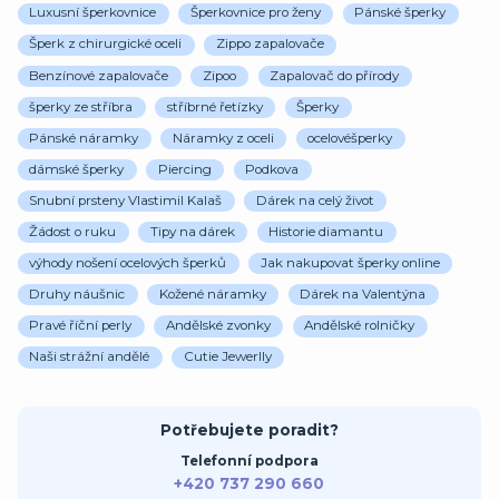
Luxusní šperkovnice
Šperkovnice pro ženy
Pánské šperky
Šperk z chirurgické oceli
Zippo zapalovače
Benzínové zapalovače
Zipoo
Zapalovač do přírody
šperky ze stříbra
stříbrné řetízky
Šperky
Pánské náramky
Náramky z oceli
ocelovéšperky
dámské šperky
Piercing
Podkova
Snubní prsteny Vlastimil Kalaš
Dárek na celý život
Žádost o ruku
Tipy na dárek
Historie diamantu
výhody nošení ocelových šperků
Jak nakupovat šperky online
Druhy náušnic
Kožené náramky
Dárek na Valentýna
Pravé říční perly
Andělské zvonky
Andělské rolničky
Naši strážní andělé
Cutie Jewerlly
Potřebujete poradit?
Telefonní podpora
+420 737 290 660