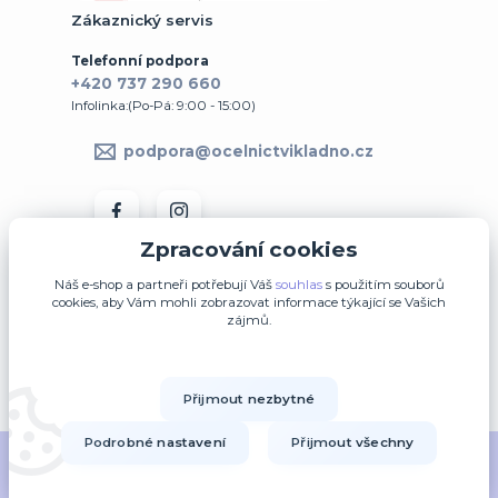
Zákaznický servis
Telefonní podpora
+420 737 290 660
Infolinka:(Po-Pá: 9:00 - 15:00)
podpora@ocelnictvikladno.cz
Zpracování cookies
Náš e-shop a partneři potřebují Váš
souhlas
s použitím souborů
cookies, aby Vám mohli zobrazovat informace týkající se Vašich
zájmů.
↩ Vrátit zboží ve 14denní lhůtě
Přijmout nezbytné
Upravit sběr cookies.
Podrobné nastavení
Přijmout všechny
2014-2020 © OK-šperky.cz - Všechna práva vyhrazena.