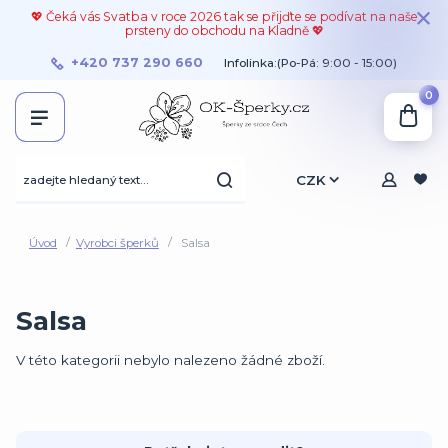
💖 Čeká vás Svatba v roce 2026 tak se přijďte se podívat na naše
prsteny do obchodu na Kladně 💖
+420 737 290 660
Infolinka:(Po-Pá: 9:00 - 15:00)
0
CZK
Úvod
Vyrobci šperků
Salsa
Salsa
V této kategorii nebylo nalezeno žádné zboží.