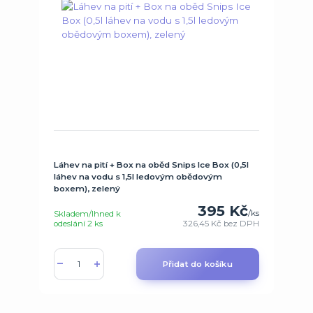
Láhev na pití + Box na oběd Snips Ice Box (0,5l
láhev na vodu s 1,5l ledovým obědovým
boxem), zelený
395 Kč
/
ks
Skladem/Ihned k
odeslání 2 ks
326,45 Kč
bez DPH
Přidat do košíku