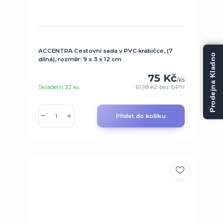
ACCENTRA Cestovní sada v PVC krabičce, (7
Prodejna Kladno
dílná), rozměr: 9 x 3 x 12 cm
75 Kč
/
ks
Skladem 32 ks
61,98 Kč
bez DPH
Přidat do košíku