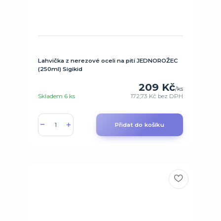
Lahvička z nerezové oceli na pití JEDNOROŽEC
(250ml) Sigikid
209 Kč
/
ks
Skladem 6 ks
172,73 Kč
bez DPH
Přidat do košíku