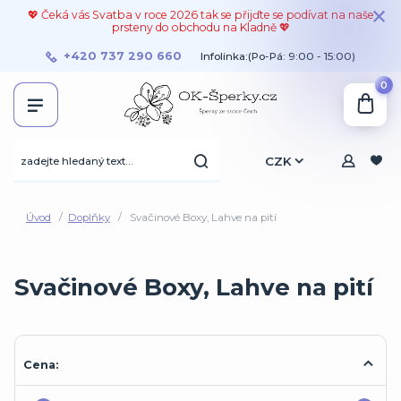
💖 Čeká vás Svatba v roce 2026 tak se přijďte se podívat na naše
prsteny do obchodu na Kladně 💖
+420 737 290 660
Infolinka:(Po-Pá: 9:00 - 15:00)
0
CZK
Úvod
Doplňky
Svačinové Boxy, Lahve na pití
Svačinové Boxy, Lahve na pití
Cena: