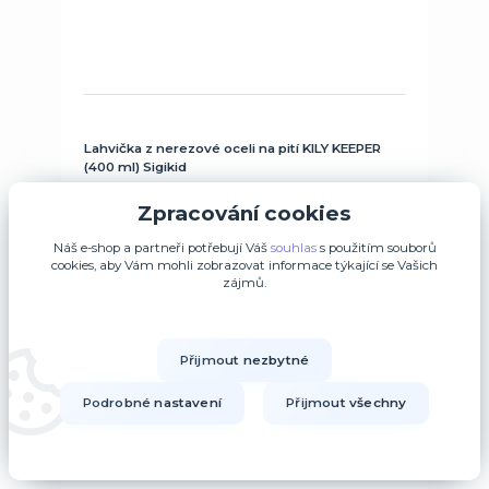
Lahvička z nerezové oceli na pití KILY KEEPER
(400 ml) Sigikid
242 Kč
Zpracování cookies
/
ks
Skladem 7 ks
200 Kč
bez DPH
Náš e-shop a partneři potřebují Váš
souhlas
s použitím souborů
cookies, aby Vám mohli zobrazovat informace týkající se Vašich
zájmů.
Přidat do košíku
Přijmout nezbytné
Podrobné nastavení
Přijmout všechny