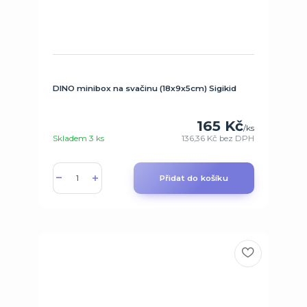
DINO minibox na svačinu (18x9x5cm) Sigikid
165 Kč
/
ks
Skladem 3 ks
136,36 Kč
bez DPH
Přidat do košíku