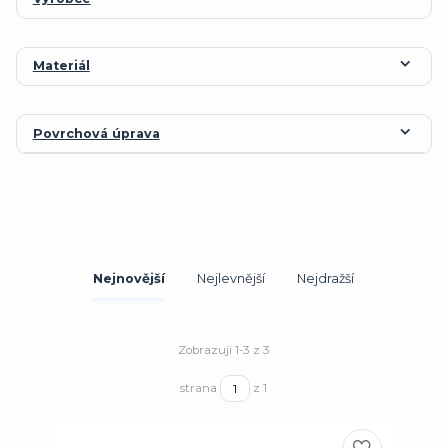
Materiál
Povrchová úprava
Nejnovější
Nejlevnější
Nejdražší
Zobrazuji 1-3 z 3
strana
z 1