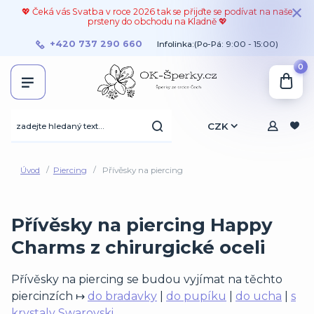
💖 Čeká vás Svatba v roce 2026 tak se přijďte se podívat na naše
prsteny do obchodu na Kladně 💖
+420 737 290 660
Infolinka:(Po-Pá: 9:00 - 15:00)
0
CZK
Úvod
Piercing
Přívěsky na piercing
Přívěsky na piercing Happy
Charms z chirurgické oceli
Přívěsky na piercing se budou vyjímat na těchto
piercinzích ↦
do bradavky
|
do pupíku
|
do ucha
|
s
krystaly Swarovski