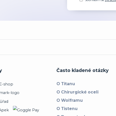
Souhlasím se
zpraco
y
Často kladené otázky
O Titanu
O Chirurgické oceli
O Wolframu
O Tistenu