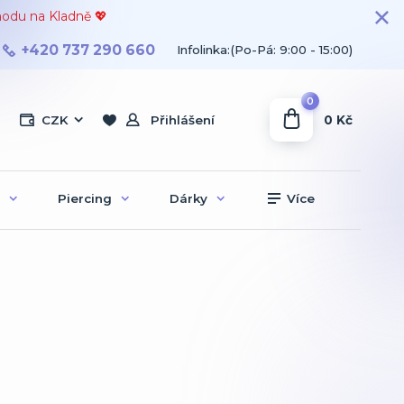
hodu na Kladně 💖
+420 737 290 660
Infolinka:(Po-Pá: 9:00 - 15:00)
0
0 Kč
CZK
Přihlášení
Piercing
Dárky
Více