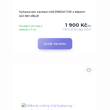
Vyhazovací zavírací nůž PREDATOR s klipem
241-NH-1/KLIP
1 900 Kč
/
ks
Skladem/Ihned k
odeslání 3 ks
1 570,25 Kč
bez DPH
Zvolit variantu