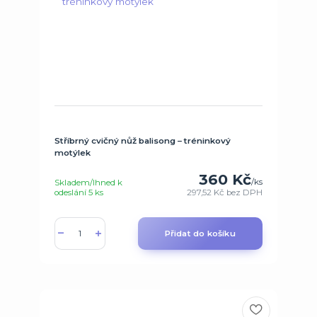
Stříbrný cvičný nůž balisong – tréninkový
motýlek
360 Kč
/
ks
Skladem/Ihned k
odeslání 5 ks
297,52 Kč
bez DPH
Přidat do košíku