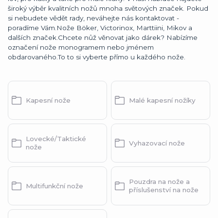
široký výběr kvalitních nožů mnoha světových značek. Pokud
si nebudete vědět rady, neváhejte nás kontaktovat -
poradíme Vám.Nože Böker, Victorinox, Marttiini, Mikov a
dalších značek.Chcete nůž věnovat jako dárek? Nabízíme
označení nože monogramem nebo jménem
obdarovaného.To to si vyberte přímo u každého nože.
Kapesní nože
Malé kapesní nožíky
Lovecké/Taktické
Vyhazovací nože
nože
Pouzdra na nože a
Multifunkční nože
příslušenství na nože