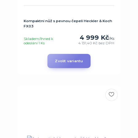
Kompaktní nůž s pevnou čepelí Heckler & Koch
FX03
4 999 Kč
/
Ks
Skladem/Ihned k
odeslání 1 Ks
4 131,40 Kč
bez DPH
Zvolit variantu