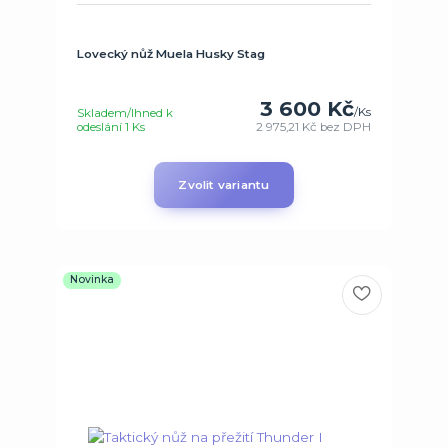
Lovecký nůž Muela Husky Stag
3 600 Kč
/
Ks
Skladem/Ihned k
odeslání 1 Ks
2 975,21 Kč
bez DPH
Zvolit variantu
Novinka