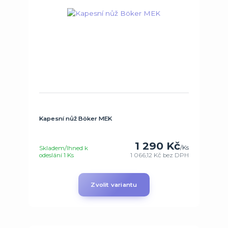
Kapesní nůž Böker MEK
1 290 Kč
/
Ks
Skladem/Ihned k
odeslání 1 Ks
1 066,12 Kč
bez DPH
Zvolit variantu