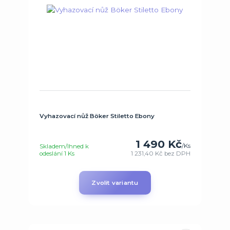
Vyhazovací nůž Böker Stiletto Ebony
1 490 Kč
/
Ks
Skladem/Ihned k
odeslání 1 Ks
1 231,40 Kč
bez DPH
Zvolit variantu