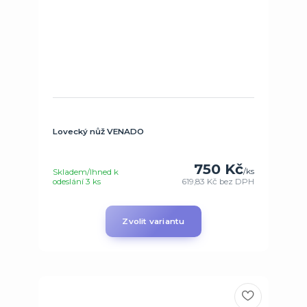
Lovecký nůž VENADO
750 Kč
/
ks
Skladem/Ihned k
odeslání 3 ks
619,83 Kč
bez DPH
Zvolit variantu