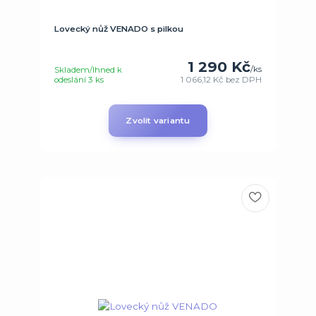
Lovecký nůž VENADO s pilkou
1 290 Kč
/
ks
Skladem/Ihned k
odeslání 3 ks
1 066,12 Kč
bez DPH
Zvolit variantu