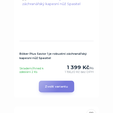
Böker Plus Savior 1 je robustní záchranářský
kapesní nůž Spasitel
1 399 Kč
/
Ks
Skladem/Ihned k
odeslání 2 Ks
1 156,20 Kč
bez DPH
Zvolit variantu