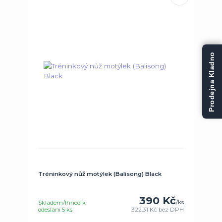
Prodejna Kladno
Tréninkový nůž motýlek (Balisong) Black
390 Kč
/
ks
Skladem/Ihned k
odeslání 5 ks
322,31 Kč
bez DPH