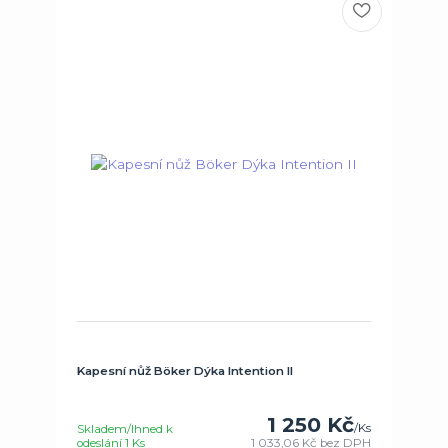
Kapesní nůž Böker Dýka Intention II
1 250 Kč
/
Ks
Skladem/Ihned k
odeslání 1 Ks
1 033,06 Kč
bez DPH