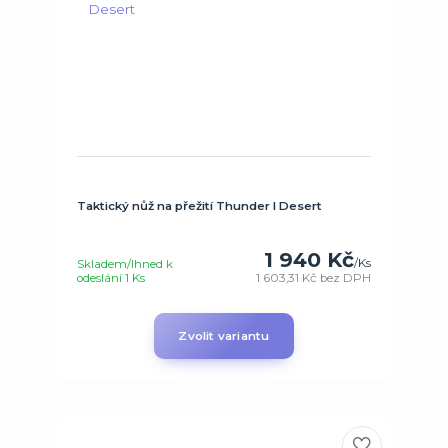
Taktický nůž na přežití Thunder I Desert
1 940 Kč
/
Ks
Skladem/Ihned k
odeslání 1 Ks
1 603,31 Kč
bez DPH
Zvolit variantu