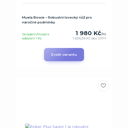
Muela Bowie – Robustní lovecký nůž pro
náročné podmínky
1 980 Kč
/
Ks
Skladem/Ihned k
odeslání 1 Ks
1 636,36 Kč
bez DPH
Zvolit variantu