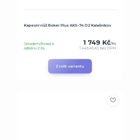
Kapesní nůž Boker Plus AKS-74 D2 Kalašnikov
1 749 Kč
/
Ks
Skladem/Ihned k
odběru 2 Ks
1 445,45 Kč
bez DPH
Zvolit variantu