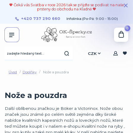
💖 Čeká vás Svatba v roce 2026 tak se přijďte se podívat na naše
prsteny do obchodu na Kladně 💖
+420 737 290 660
Infolinka:(Po-Pá: 9:00 - 15:00)
0
CZK
Úvod
Doplňky
Nože a pouzdra
Nože a pouzdra
Další oblíbenou značkou je Böker a Victorinox. Nože obou
značek jsou známé po celém světě zejména díky široké
nabídce kvalitních kapesních nožů a loveckých nožů, které
teď můžete koupit i v našem e-shopu.Kvalitní nože na ryby ,
lov, pro kutily a také pro malé kluky. V naší nabídce najdete