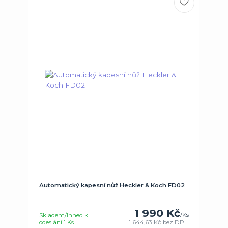
Automatický kapesní nůž Heckler & Koch FD02
1 990 Kč
/
Ks
Skladem/Ihned k
odeslání 1 Ks
1 644,63 Kč
bez DPH