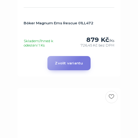
Böker Magnum Ems Rescue 01LL472
879 Kč
/
Ks
Skladem/Ihned k
odeslání 1 Ks
726,45 Kč
bez DPH
Zvolit variantu