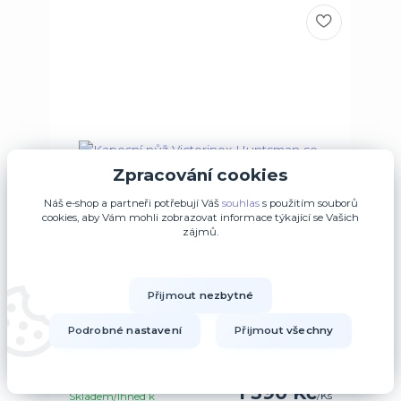
Zpracování cookies
Náš e-shop a partneři potřebují Váš
souhlas
s použitím souborů
cookies, aby Vám mohli zobrazovat informace týkající se Vašich
zájmů.
Přijmout nezbytné
Podrobné nastavení
Přijmout všechny
Kapesní nůž Victorinox Huntsman se vzorem
1 390 Kč
/
Ks
Skladem/Ihned k