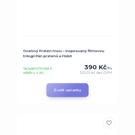
Ocelový Prsten moci – inspirovaný filmovou
trilogií Pán prstenů a Hobit
390 Kč
/
Ks
Skladem/Ihned k
odběru 4 Ks
322,31 Kč
bez DPH
Zvolit variantu