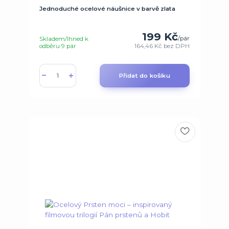
Jednoduché ocelové náušnice v barvě zlata
199 Kč
/
pár
Skladem/Ihned k
odběru 9 pár
164,46 Kč
bez DPH
Přidat do košíku