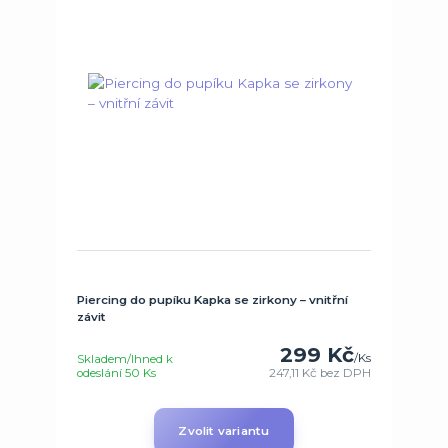
Piercing do pupíku Kapka se zirkony – vnitřní
závit
299 Kč
/
Ks
Skladem/Ihned k
odeslání 50 Ks
247,11 Kč
bez DPH
Zvolit variantu