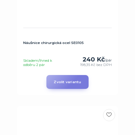
Náušnice chirurgická ocel SE0105
240 Kč
/
pár
Skladem/Ihned k
odběru 2 pár
198,35 Kč
bez DPH
Zvolit variantu