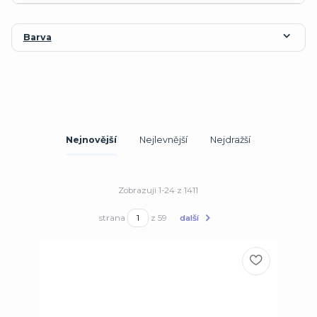
Barva
Nejnovější
Nejlevnější
Nejdražší
Zobrazuji 1-24 z 1411
strana
z 59
další