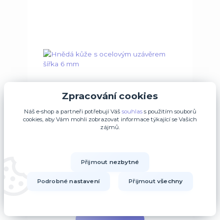
Zpracování cookies
Náš e-shop a partneři potřebují Váš
souhlas
s použitím souborů
cookies, aby Vám mohli zobrazovat informace týkající se Vašich
zájmů.
Hnědá kůže s ocelovým uzávěrem šířka 6 mm
Přijmout nezbytné
Podrobné nastavení
Přijmout všechny
350 Kč
/
Ks
Skladem/Ihned k
odběru 90 Ks
289,26 Kč
bez DPH