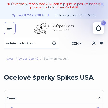
💖 Čeká vás Svatba v roce 2026 tak se přijďte se podívat na naše
prsteny do obchodu na Kladně 💖
+420 737 290 660
Infolinka:(Po-Pá: 9:00 - 15:00)
0
CZK
Úvod
Vyrobci šperků
Šperky Spikes USA
Ocelové šperky Spikes USA
Cena: