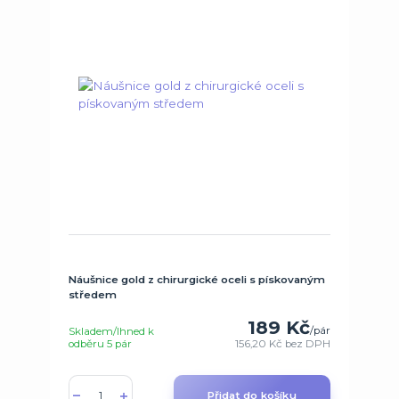
Náušnice gold z chirurgické oceli s pískovaným
středem
189 Kč
/
pár
Skladem/Ihned k
odběru 5 pár
156,20 Kč
bez DPH
Přidat do košíku