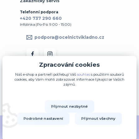
Zákaznický servis
Telefonní podpora
+420 737 290 660
Infolinka:(Po-Pá: 9:00 - 15:00)
podpora@ocelnictvikladno.cz
Zpracování cookies
Náš e-shop a partneři potřebují Váš
souhlas
s použitím souborů
cookies, aby Vám mohli zobrazovat informace týkající se Vašich
zájmů.
↩ Vrátit zboží ve 14denní lhůtě
Přijmout nezbytné
Upravit sběr cookies.
Podrobné nastavení
Přijmout všechny
2014-2020 © OK-šperky.cz - Všechna práva vyhrazena.
Vytvořeno na
Eshop-rychle.cz