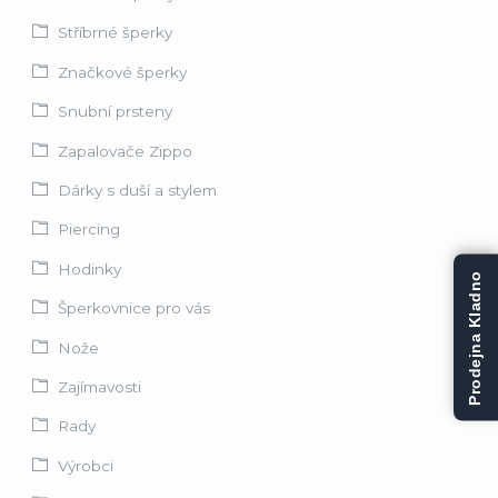
Stříbrné šperky
Značkové šperky
Snubní prsteny
Zapalovače Zippo
Dárky s duší a stylem
Piercing
Hodinky
Prodejna Kladno
Šperkovnice pro vás
Nože
Zajímavosti
Rady
Výrobci