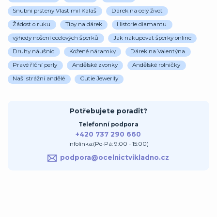
Snubní prsteny Vlastimil Kalaš
Dárek na celý život
Žádost o ruku
Tipy na dárek
Historie diamantu
výhody nošení ocelových šperků
Jak nakupovat šperky online
Druhy náušnic
Kožené náramky
Dárek na Valentýna
Pravé říční perly
Andělské zvonky
Andělské rolničky
Naši strážní andělé
Cutie Jewerlly
Potřebujete poradit?
Telefonní podpora
+420 737 290 660
Infolinka:(Po-Pá: 9:00 - 15:00)
podpora@ocelnictvikladno.cz