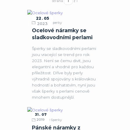
strana
z 1
22
05
Ocelové šperky
2023
Ocelové náramky se
sladkovodními perlami
Šperky se sladkovodními perlami
jsou vracející se trend pro rok
2023. Není se čemu divit, jsou
elegantní a vhodné pro každou
příležitost. Dříve byly perly
výhradně spojovány s královskou
hodností a bohatstvím, nyní jsou
však šperky s perlami cenově
mnohem dostupnější.
31
07
2019
Ocelové šperky
Pánské náramky z