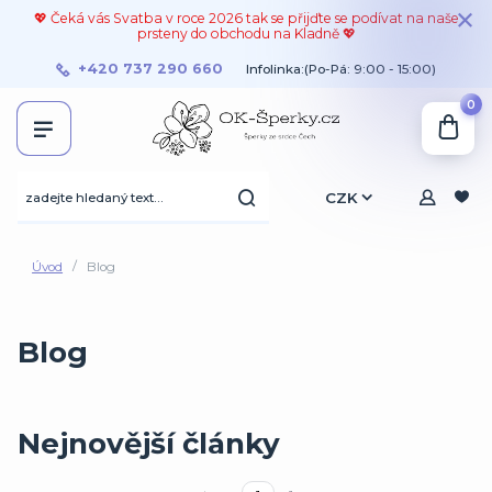
💖 Čeká vás Svatba v roce 2026 tak se přijďte se podívat na naše
prsteny do obchodu na Kladně 💖
+420 737 290 660
Infolinka:(Po-Pá: 9:00 - 15:00)
0
CZK
Úvod
Blog
Blog
Nejnovější články