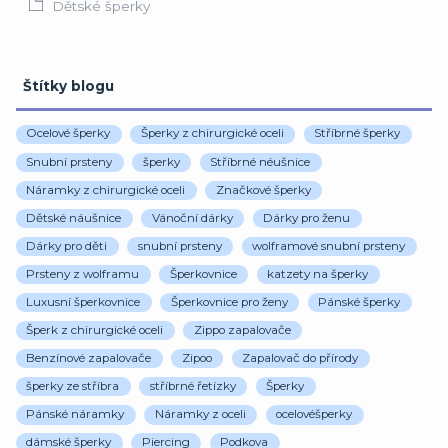
Dětské šperky
Štítky blogu
Ocelové šperky
Šperky z chirurgické oceli
Stříbrné šperky
Snubní prsteny
šperky
Stříbrné néušnice
Náramky z chirurgické oceli
Značkové šperky
Dětské náušnice
Vánoční dárky
Dárky pro ženu
Dárky pro děti
snubní prsteny
wolframové snubní prsteny
Prsteny z wolframu
Šperkovnice
katzety na šperky
Luxusní šperkovnice
Šperkovnice pro ženy
Pánské šperky
Šperk z chirurgické oceli
Zippo zapalovače
Benzínové zapalovače
Zipoo
Zapalovač do přírody
šperky ze stříbra
stříbrné řetízky
Šperky
Pánské náramky
Náramky z oceli
ocelovéšperky
dámské šperky
Piercing
Podkova