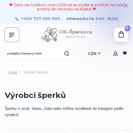
💖 Čeká vás Svatba v roce 2026 tak se přijďte se podívat na naše
prsteny do obchodu na Kladně 💖
+420 737 290 660
Infolinka:(Po-Pá: 9:00 - 15:00)
0
CZK
Úvod
Vyrobci šperků
Výrobci šperků
Šperky z oceli, titanu, zlata nebo stříbra rozdělené do kategorií podle
výrobců.