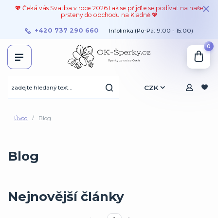
💖 Čeká vás Svatba v roce 2026 tak se přijďte se podívat na naše
prsteny do obchodu na Kladně 💖
+420 737 290 660
Infolinka:(Po-Pá: 9:00 - 15:00)
0
CZK
Úvod
Blog
Blog
Nejnovější články