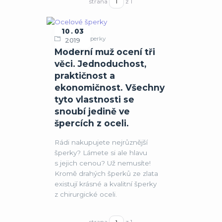
strana
z 1
10
03
Ocelové šperky
2019
Moderní muž ocení tři
věci. Jednoduchost,
praktičnost a
ekonomičnost. Všechny
tyto vlastnosti se
snoubí jedině ve
špercích z oceli.
Rádi nakupujete nejrůznější
šperky? Lámete si ale hlavu
s jejich cenou? Už nemusíte!
Kromě drahých šperků ze zlata
existují krásné a kvalitní šperky
z chirurgické oceli.