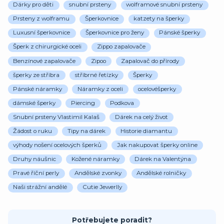
Dárky pro děti
snubní prsteny
wolframové snubní prsteny
Prsteny z wolframu
Šperkovnice
katzety na šperky
Luxusní šperkovnice
Šperkovnice pro ženy
Pánské šperky
Šperk z chirurgické oceli
Zippo zapalovače
Benzínové zapalovače
Zipoo
Zapalovač do přírody
šperky ze stříbra
stříbrné řetízky
Šperky
Pánské náramky
Náramky z oceli
ocelovéšperky
dámské šperky
Piercing
Podkova
Snubní prsteny Vlastimil Kalaš
Dárek na celý život
Žádost o ruku
Tipy na dárek
Historie diamantu
výhody nošení ocelových šperků
Jak nakupovat šperky online
Druhy náušnic
Kožené náramky
Dárek na Valentýna
Pravé říční perly
Andělské zvonky
Andělské rolničky
Naši strážní andělé
Cutie Jewerlly
Potřebujete poradit?