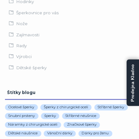
Hodinky
Šperkovnice pro vás
Nože
Zajímavosti
Rady
Výrobci
Prodejna Kladno
Dětské šperky
Štítky blogu
Ocelové šperky
Šperky z chirurgické oceli
Stříbrné šperky
Snubní prsteny
šperky
Stříbrné néušnice
Náramky z chirurgické oceli
Značkové šperky
Dětské náušnice
Vánoční dárky
Dárky pro ženu