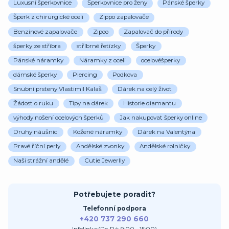
Luxusní šperkovnice
Šperkovnice pro ženy
Pánské šperky
Šperk z chirurgické oceli
Zippo zapalovače
Benzínové zapalovače
Zipoo
Zapalovač do přírody
šperky ze stříbra
stříbrné řetízky
Šperky
Pánské náramky
Náramky z oceli
ocelovéšperky
dámské šperky
Piercing
Podkova
Snubní prsteny Vlastimil Kalaš
Dárek na celý život
Žádost o ruku
Tipy na dárek
Historie diamantu
výhody nošení ocelových šperků
Jak nakupovat šperky online
Druhy náušnic
Kožené náramky
Dárek na Valentýna
Pravé říční perly
Andělské zvonky
Andělské rolničky
Naši strážní andělé
Cutie Jewerlly
Potřebujete poradit?
Telefonní podpora
+420 737 290 660