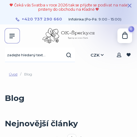
💖 Čeká vás Svatba v roce 2026 tak se přijďte se podívat na naše
prsteny do obchodu na Kladně 💖
+420 737 290 660
Infolinka:(Po-Pá: 9:00 - 15:00)
0
CZK
Úvod
Blog
Blog
Nejnovější články