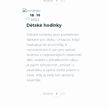
strana
z 1
18
10
Hodinky
2022
Dětské hodinky
Dětské hodinky jsou perfektním
dárkem pro dívky i chlapce, když
nastupují do první třídy, k
narozeninám či jen pro radost.
Jednou z nejkrásnějších vlastností
dětí, zvláště v předškolním věku,
je jejich schopnost „zmizet“ v
okamžiku a úplně ztratit pojem o
čase. Kdy je tedy ten správný
okamžik,
strana
z 1