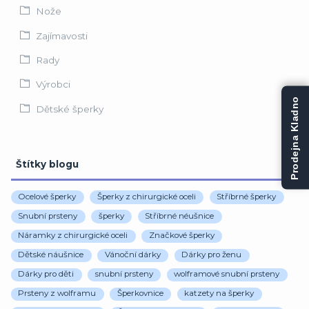
Nože
Zajímavosti
Rady
Výrobci
Prodejna Kladno
Dětské šperky
Štítky blogu
Ocelové šperky
Šperky z chirurgické oceli
Stříbrné šperky
Snubní prsteny
šperky
Stříbrné néušnice
Náramky z chirurgické oceli
Značkové šperky
Dětské náušnice
Vánoční dárky
Dárky pro ženu
Dárky pro děti
snubní prsteny
wolframové snubní prsteny
Prsteny z wolframu
Šperkovnice
katzety na šperky