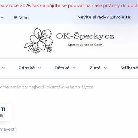
ba v roce 2026 tak se přijďte se podívat na naše prsteny do obc
Nevíte si rady? Zavolejte.
Více
Pánské
Dětské
Zlaté
Stříbrné
hle změnit v nejhorší okamžik vašeho života
11
18
ímavosti