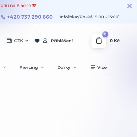
hodu na Kladně 💖
+420 737 290 660
Infolinka:(Po-Pá: 9:00 - 15:00)
0
0 Kč
CZK
Přihlášení
Piercing
Dárky
Více