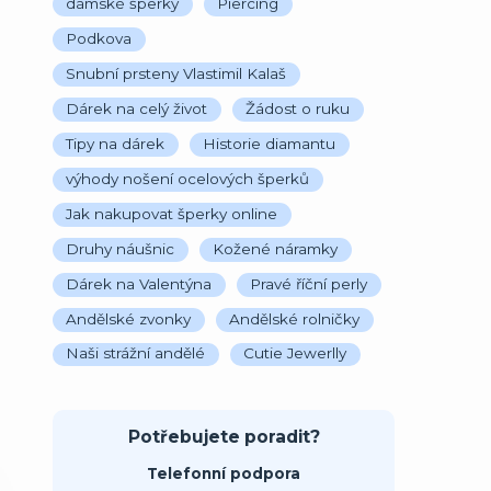
dámské šperky
Piercing
Podkova
Snubní prsteny Vlastimil Kalaš
Dárek na celý život
Žádost o ruku
Tipy na dárek
Historie diamantu
výhody nošení ocelových šperků
Jak nakupovat šperky online
Druhy náušnic
Kožené náramky
Dárek na Valentýna
Pravé říční perly
Andělské zvonky
Andělské rolničky
Naši strážní andělé
Cutie Jewerlly
Potřebujete poradit?
Telefonní podpora