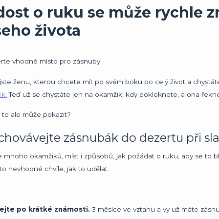
dost o ruku se může rychle z
šeho života
jste ženu, kterou chcete mít po svém boku po celý život a chystáte 
ek.
Teď už se chystáte jen na okamžik, kdy pokleknete, a ona řekne
 to ale může pokazit?
hovávejte zásnubák do dezertu při sla
e mnoho okamžiků, míst i způsobů, jak požádat o ruku, aby se to blí
o nevhodné chvíle, jak to udělat.
ejte po krátké známosti.
3 měsíce ve vztahu a vy už máte zásnub