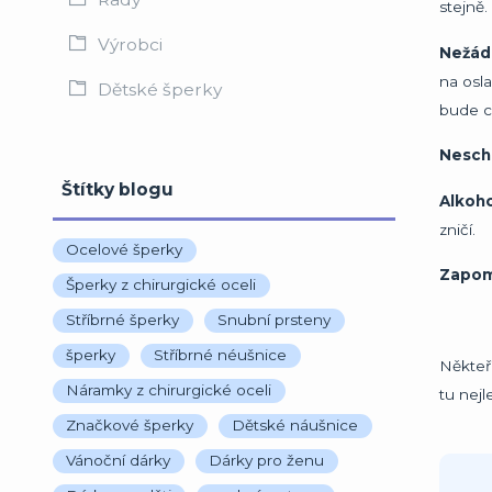
stejně.
Výrobci
Nežáde
na osla
Dětské šperky
bude cí
Nescho
Štítky blogu
Alkoho
zničí.
Ocelové šperky
Zapom
Šperky z chirurgické oceli
Stříbrné šperky
Snubní prsteny
šperky
Stříbrné néušnice
Někteří
Náramky z chirurgické oceli
tu nej
Značkové šperky
Dětské náušnice
Vánoční dárky
Dárky pro ženu