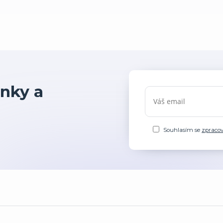
nky a
Souhlasím se
zpraco