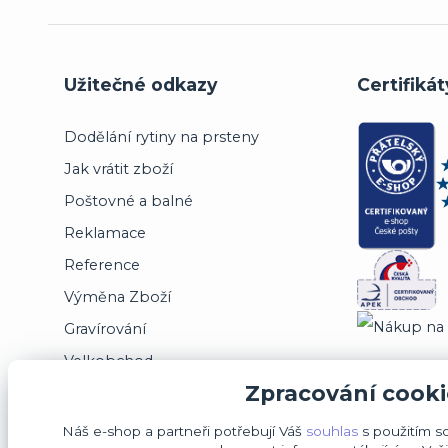
Užitečné odkazy
Certifikát
Dodělání rytiny na prsteny
Jak vrátit zboží
Poštovné a balné
Reklamace
Reference
Výměna Zboží
Gravírování
Velkobchod
Zpracování cooki
Jsme registrováni na puncovním úřadě
Náš e-shop a partneři potřebují Váš
souhlas
s použitím s