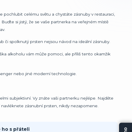
 pochlubit celému světu a chystáte zásnuby v restauraci,
 Buďte si jistý, že se vaše partnerka na veřejném místě
av.
b či spolknutý prsten nejsou návod na ideální zásnuby.
roška alkoholu vám může pomoci, ale příliš tento okamžik
enger nebo jiné moderní technologie.
velmi subjektivní. Vy znáte vaši partnerku nejlépe. Najděte
 jí navléknete zásnubní prsten, nikdy nezapomene.
 ho s přáteli