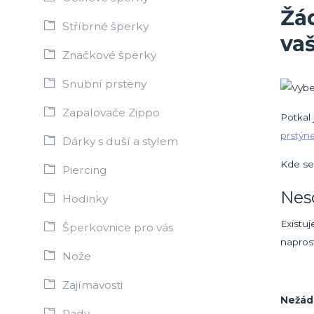
Žá
Stříbrné šperky
va
Značkové šperky
Snubní prsteny
Zapalovače Zippo
Potkal 
prstýn
Dárky s duší a stylem
Kde se
Piercing
Nesc
Hodinky
Existuj
Šperkovnice pro vás
naprost
Nože
Zajímavosti
Nežád
Rady