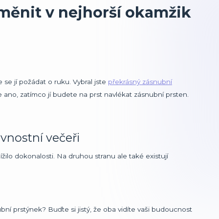
měnit v nejhorší okamžik
se jí požádat o ruku. Vybral jste
překrásný zásnubní
 ano, zatímco jí budete na prst navlékat zásnubní prsten.
vnostní večeři
žilo dokonalosti. Na druhou stranu ale také existují
ní prstýnek? Buďte si jistý, že oba vidíte vaši budoucnost