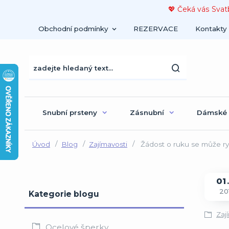
💖 Čeká vás Svat
Obchodní podmínky
REZERVACE
Kontakty
Snubní prsteny
Zásnubní
Dámské
Úvod
Blog
Zajímavosti
Žádost o ruku se může ryc
01
20
Kategorie blogu
Zaj
Ocelové šperky