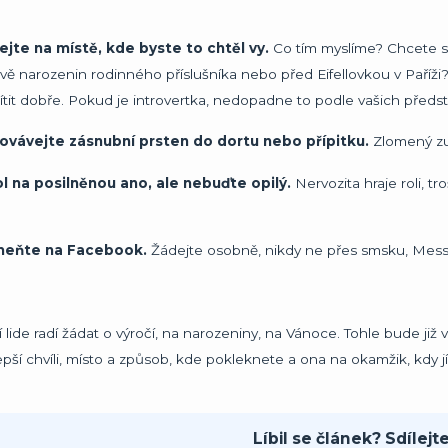
jte na místě, kde byste to chtěl vy.
Co tím myslíme? Chcete se
vě narozenin rodinného příslušníka nebo před Eifellovkou v Paříži?
tit dobře. Pokud je introvertka, nedopadne to podle vašich předst
vávejte zásnubní prsten do dortu nebo přípitku.
Zlomený zu
l na posilněnou ano, ale nebuďte opilý.
Nervozita hraje roli, t
eňte na Facebook.
Žádejte osobně, nikdy ne přes smsku, Mess
 lide radí žádat o výročí, na narozeniny, na Vánoce. Tohle bude již 
lepší chvíli, místo a způsob, kde pokleknete a ona na okamžik, kdy
Líbil se článek? Sdílejte