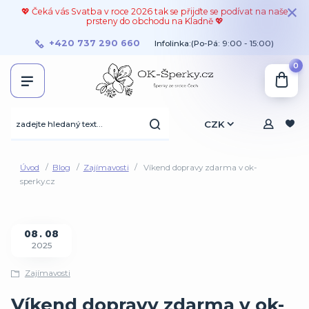
💖 Čeká vás Svatba v roce 2026 tak se přijďte se podívat na naše
prsteny do obchodu na Kladně 💖
+420 737 290 660
Infolinka:(Po-Pá: 9:00 - 15:00)
0
CZK
Úvod
Blog
Zajímavosti
Víkend dopravy zdarma v ok-
sperky.cz
08
08
2025
Zajímavosti
Víkend dopravy zdarma v ok-