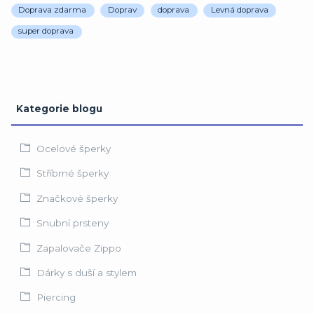
Doprava zdarma
Doprav
doprava
Levná doprava
super doprava
Kategorie blogu
Ocelové šperky
Stříbrné šperky
Značkové šperky
Snubní prsteny
Zapalovače Zippo
Dárky s duší a stylem
Piercing