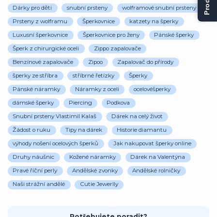
Dárky pro děti
snubní prsteny
wolframové snubní prsteny
Prsteny z wolframu
Šperkovnice
katzety na šperky
Luxusní šperkovnice
Šperkovnice pro ženy
Pánské šperky
Šperk z chirurgické oceli
Zippo zapalovače
Benzínové zapalovače
Zipoo
Zapalovač do přírody
šperky ze stříbra
stříbrné řetízky
Šperky
Pánské náramky
Náramky z oceli
ocelovéšperky
dámské šperky
Piercing
Podkova
Snubní prsteny Vlastimil Kalaš
Dárek na celý život
Žádost o ruku
Tipy na dárek
Historie diamantu
výhody nošení ocelových šperků
Jak nakupovat šperky online
Druhy náušnic
Kožené náramky
Dárek na Valentýna
Pravé říční perly
Andělské zvonky
Andělské rolničky
Naši strážní andělé
Cutie Jewerlly
Potřebujete poradit?