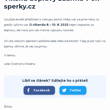
sperky.cz
Využijte skvělé příležitosti k nákupu dárků, třeba vás zaujme něco, co
potěší i přímo vás.
O víkendu 8. – 10. 8. 2025
nejen neplatíte za
dopravu, ale navíc pro vás máme i spoustu novinek.
Už víte, kterým šperkem potěšíte sebe nebo své blízké? Tady je pár tipů na
šperky, věříme, že vás zaujmou.
S láskou,
vaše Ocelnictví Kladno
Líbil se článek? Sdílejte ho s přáteli
Facebook
Twitter
Štítky