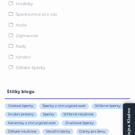
Hodinky
Šperkovnice pro vás
Nože
Zajímavosti
Rady
Výrobci
Dětské šperky
Štítky blogu
Ocelové šperky
Šperky z chirurgické oceli
Stříbrné šperky
Prodejna Kladno
Snubní prsteny
šperky
Stříbrné néušnice
Náramky z chirurgické oceli
Značkové šperky
Dětské náušnice
Vánoční dárky
Dárky pro ženu