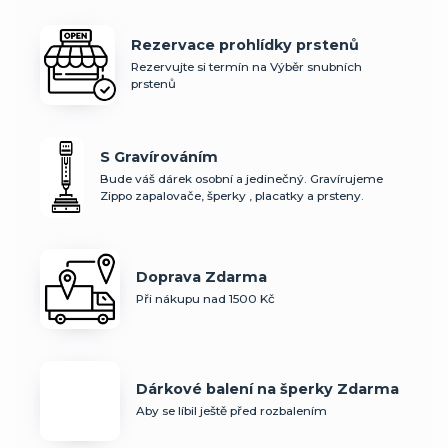
Rezervace prohlídky prstenů
Rezervujte si termín na Výběr snubních
prstenů
S Gravírováním
Bude váš dárek osobní a jedinečný. Gravírujeme
Zippo zapalovače, šperky , placatky a prsteny.
Doprava Zdarma
Při nákupu nad 1500 Kč
Dárkové balení na šperky Zdarma
Aby se líbil ještě před rozbalením