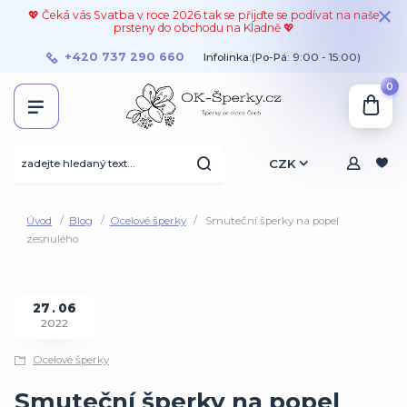
💖 Čeká vás Svatba v roce 2026 tak se přijďte se podívat na naše
prsteny do obchodu na Kladně 💖
+420 737 290 660
Infolinka:(Po-Pá: 9:00 - 15:00)
0
CZK
Úvod
Blog
Ocelové šperky
Smuteční šperky na popel
zesnulého
27
06
2022
Ocelové šperky
Smuteční šperky na popel