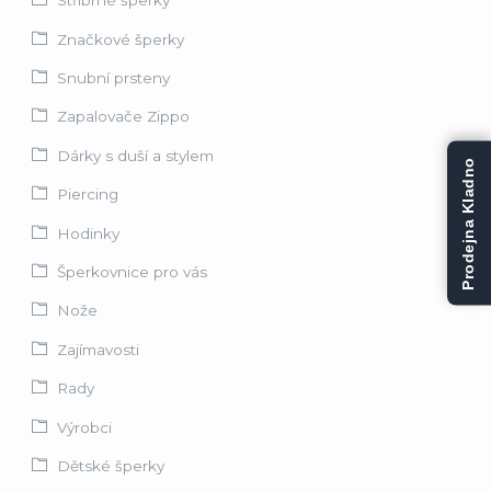
Stříbrné šperky
Značkové šperky
Snubní prsteny
Zapalovače Zippo
Dárky s duší a stylem
Prodejna Kladno
Piercing
Hodinky
Šperkovnice pro vás
Nože
Zajímavosti
Rady
Výrobci
Dětské šperky