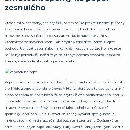
zesnulého
Ztráta milované osoby je to nejtěžší, co nás může potkat. Neexistuje žádný
špatný ani dobrý způsob, jak během této doby truchlit a uctít odchod
milované osoby. Součástí procesu zármutku je naučit se vážit si
vzpomínek na dotyčnou osobu, aniž byste v sobě drželi bolest z jejího
odchodu. Uchovat vzpomínku na konkrétní osobu a udržet ji blízko sebe
může být jednodušší, než si myslíte, a to vytvořením osobního krásného
šperku, který bude ukrývat popel zesnulého.
Popularita smutečních šperků dosáhla svého vrcholu během viktoriánské
éry. Módu zpopularizovala královna Viktorie, která byla tak zdrcena smrtí
svého manžela prince Alberta, že po zbytek života nosila smuteční šperky.
Lidé v této době často umírali sami, izolovaní od svých blízkých kvůli
strachu z vysoce nakažlivých nemocí, jako je cholera, neštovice či
spalničky. V průběhu 17. a 18. století se začaly vyrábět šperky nesoucí
jméno, datum úmrtí a společenské postavení zesnulého. Do šperků se
dříve ukládal nejen popel, ale i vlasy, zuby, kosti či lebky zesnulých. Smrt a