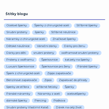
Štítky blogu
Ocelové šperky
Šperky z chirurgické oceli
Stříbrné šperky
Snubní prsteny
šperky
Stříbrné néušnice
Náramky z chirurgické oceli
Značkové šperky
Dětské náušnice
Vánoční dárky
Dárky pro ženu
Dárky pro děti
snubní prsteny
wolframové snubní prsteny
Prsteny z wolframu
Šperkovnice
katzety na šperky
Luxusní šperkovnice
Šperkovnice pro ženy
Pánské šperky
Šperk z chirurgické oceli
Zippo zapalovače
Benzínové zapalovače
Zipoo
Zapalovač do přírody
šperky ze stříbra
stříbrné řetízky
Šperky
Pánské náramky
Náramky z oceli
ocelovéšperky
dámské šperky
Piercing
Podkova
Snubní prsteny Vlastimil Kalaš
Dárek na celý život