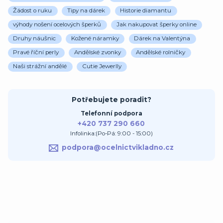
Žádost o ruku
Tipy na dárek
Historie diamantu
výhody nošení ocelových šperků
Jak nakupovat šperky online
Druhy náušnic
Kožené náramky
Dárek na Valentýna
Pravé říční perly
Andělské zvonky
Andělské rolničky
Naši strážní andělé
Cutie Jewerlly
Potřebujete poradit?
Telefonní podpora
+420 737 290 660
Infolinka:(Po-Pá: 9:00 - 15:00)
podpora@ocelnictvikladno.cz