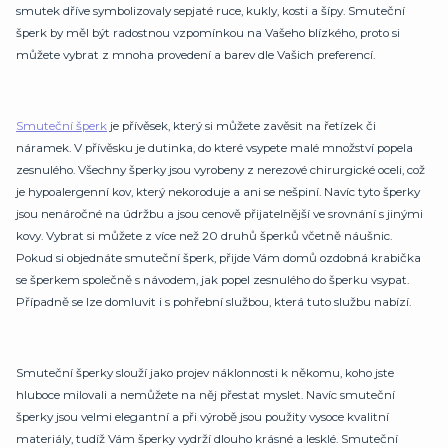
smutek dříve symbolizovaly sepjaté ruce, kukly, kosti a šípy. Smuteční
šperk by měl být radostnou vzpomínkou na Vašeho blízkého, proto si
můžete vybrat z mnoha provedení a barev dle Vašich preferencí.
Smuteční šperk
je přívěsek, který si můžete zavěsit na řetízek či
náramek. V přívěsku je dutinka, do které vsypete malé množství popela
zesnulého. Všechny šperky jsou vyrobeny z nerezové chirurgické oceli, což
je hypoalergenní kov, který nekoroduje a ani se nešpiní. Navíc tyto šperky
jsou nenáročné na údržbu a jsou cenově přijatelnější ve srovnání s jinými
kovy. Vybrat si můžete z více než 20 druhů šperků včetně náušnic.
Pokud si objednáte smuteční šperk, přijde Vám domů ozdobná krabička
se šperkem společně s návodem, jak popel zesnulého do šperku vsypat.
Případně se lze domluvit i s pohřební službou, která tuto službu nabízí.
Smuteční šperky slouží jako projev náklonnosti k někomu, koho jste
hluboce milovali a nemůžete na něj přestat myslet. Navíc smuteční
šperky jsou velmi elegantní a při výrobě jsou použity vysoce kvalitní
materiály, tudíž Vám šperky vydrží dlouho krásné a lesklé. Smuteční