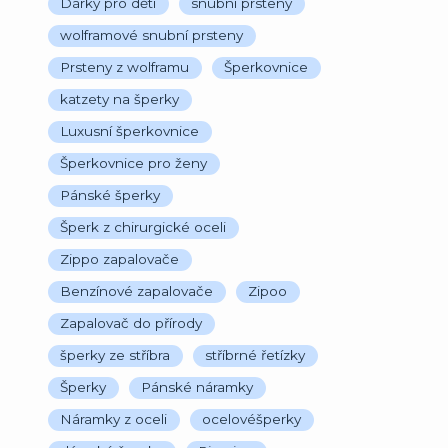
Dárky pro děti
snubní prsteny
wolframové snubní prsteny
Prsteny z wolframu
Šperkovnice
katzety na šperky
Luxusní šperkovnice
Šperkovnice pro ženy
Pánské šperky
Šperk z chirurgické oceli
Zippo zapalovače
Benzínové zapalovače
Zipoo
Zapalovač do přírody
šperky ze stříbra
stříbrné řetízky
Šperky
Pánské náramky
Náramky z oceli
ocelovéšperky