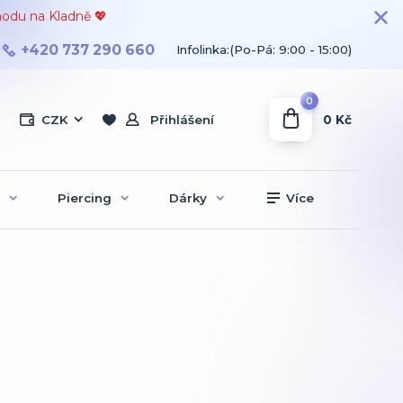
hodu na Kladně 💖
+420 737 290 660
Infolinka:(Po-Pá: 9:00 - 15:00)
0
0 Kč
CZK
Přihlášení
Piercing
Dárky
Více