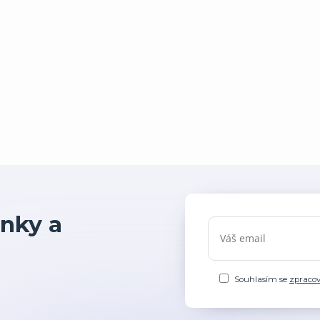
nky a
Souhlasím se
zpraco