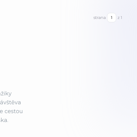
strana
z 1
mžiky
návštěva
le cestou
ka.