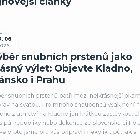
jnovější články
3
06
2026
ady
ýběr snubních prstenů jako
ásný výlet: Objevte Kladno,
lánsko i Prahu
ěr snubních prstenů patří mezi nejkrásnější oka
prav na svatbu. Pro mnoho snoubenců však není 
eho zlatnictví na Kladně jen krátkou zastávkou, a
s půl republiky nebo dokonce ze Slovenska či Pols
vě proto jsme pro vás připravili několik tipů, jak si