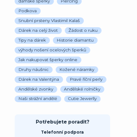
dámské šperky
Piercing
Podkova
Snubní prsteny Vlastimil Kalaš
Dárek na celý život
Žádost o ruku
Tipy na dárek
Historie diamantu
výhody nošení ocelových šperků
Jak nakupovat šperky online
Druhy náušnic
Kožené náramky
Dárek na Valentýna
Pravé říční perly
Andělské zvonky
Andělské rolničky
Naši strážní andělé
Cutie Jewerlly
Potřebujete poradit?
Telefonní podpora