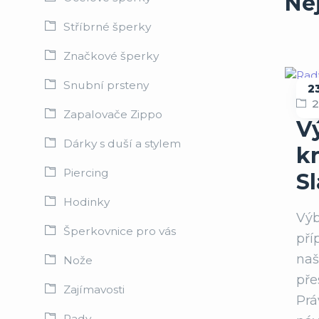
Ne
Stříbrné šperky
Značkové šperky
Snubní prsteny
2
R
Zapalovače Zippo
V
Dárky s duší a stylem
kr
Piercing
S
Hodinky
Výb
Šperkovnice pro vás
pří
naš
Nože
pře
Zajímavosti
Prá
Rady