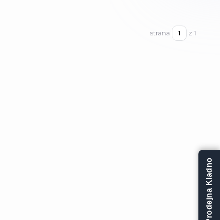
strana
z 1
Prodejna Kladno