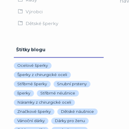
náv
Výrobci
Dětské šperky
Štítky blogu
Ocelové šperky
Šperky z chirurgické oceli
Stříbrné šperky
Snubní prsteny
šperky
Stříbrné néušnice
Náramky z chirurgické oceli
Značkové šperky
Dětské náušnice
Vánoční dárky
Dárky pro ženu