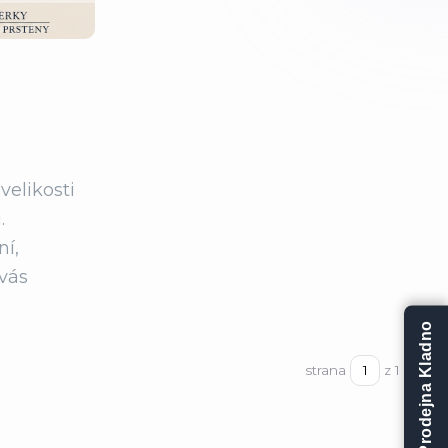
velikosti
.
ní,
 vás
Prodejna Kladno
strana
z 1