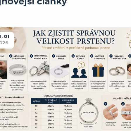
jnovější články
1
01
026