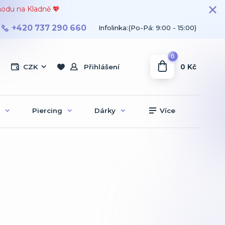
hodu na Kladně 💖
+420 737 290 660
Infolinka:(Po-Pá: 9:00 - 15:00)
0
0 Kč
CZK
Přihlášení
Piercing
Dárky
Více