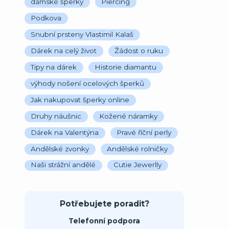
dámské šperky
Piercing
Podkova
Snubní prsteny Vlastimil Kalaš
Dárek na celý život
Žádost o ruku
Tipy na dárek
Historie diamantu
výhody nošení ocelových šperků
Jak nakupovat šperky online
Druhy náušnic
Kožené náramky
Dárek na Valentýna
Pravé říční perly
Andělské zvonky
Andělské rolničky
Naši strážní andělé
Cutie Jewerlly
Potřebujete poradit?
Telefonní podpora