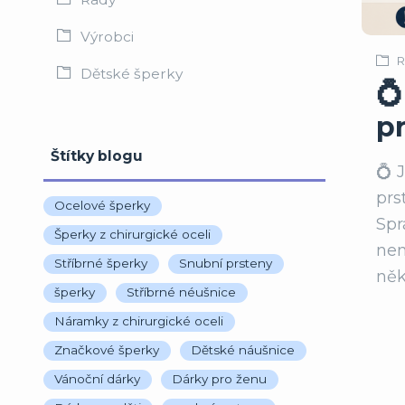
Výrobci
R
Dětské šperky
💍
p
Štítky blogu
💍 
prs
Ocelové šperky
Spr
Šperky z chirurgické oceli
nem
Stříbrné šperky
Snubní prsteny
něk
šperky
Stříbrné néušnice
Náramky z chirurgické oceli
Značkové šperky
Dětské náušnice
Vánoční dárky
Dárky pro ženu