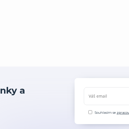
nky a
Souhlasím se
zpraco