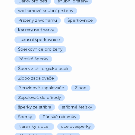
Dárky pro děti
snubní prsteny
wolframové snubní prsteny
Prsteny z wolframu
Šperkovnice
katzety na šperky
Luxusní šperkovnice
Šperkovnice pro ženy
Pánské šperky
Šperk z chirurgické oceli
Zippo zapalovače
Benzínové zapalovače
Zipoo
Zapalovač do přírody
šperky ze stříbra
stříbrné řetízky
Šperky
Pánské náramky
Náramky z oceli
ocelovéšperky