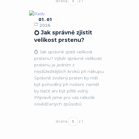
strana
z 1
01
01
Rady
2026
💍 Jak správně zjistit
velikost prstenu?
💍 Jak správně zjistit velikost
prstenu? Výběr správné velikosti
prstenu je jedním z
nejdůležitějších kroků při nákupu.
Správně zvolený prsten by měl
být pohodlný při nošení, neměl
by tlačit ani být příliš volný.
Připravili jsme pro vás několik
osvědčených způsobů.
strana
z 1