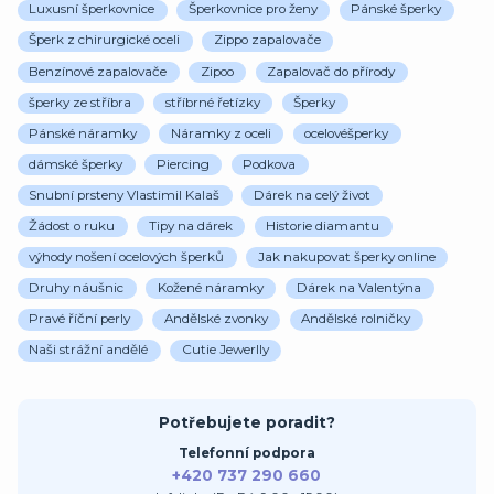
Luxusní šperkovnice
Šperkovnice pro ženy
Pánské šperky
Šperk z chirurgické oceli
Zippo zapalovače
Benzínové zapalovače
Zipoo
Zapalovač do přírody
šperky ze stříbra
stříbrné řetízky
Šperky
Pánské náramky
Náramky z oceli
ocelovéšperky
dámské šperky
Piercing
Podkova
Snubní prsteny Vlastimil Kalaš
Dárek na celý život
Žádost o ruku
Tipy na dárek
Historie diamantu
výhody nošení ocelových šperků
Jak nakupovat šperky online
Druhy náušnic
Kožené náramky
Dárek na Valentýna
Pravé říční perly
Andělské zvonky
Andělské rolničky
Naši strážní andělé
Cutie Jewerlly
Potřebujete poradit?
Telefonní podpora
+420 737 290 660