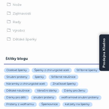
Nože
Zajímavosti
Rady
Výrobci
Dětské šperky
Prodejna Kladno
Štítky blogu
Ocelové šperky
Šperky z chirurgické oceli
Stříbrné šperky
Snubní prsteny
šperky
Stříbrné néušnice
Náramky z chirurgické oceli
Značkové šperky
Dětské náušnice
Vánoční dárky
Dárky pro ženu
Dárky pro děti
snubní prsteny
wolframové snubní prsteny
Prsteny z wolframu
Šperkovnice
katzety na šperky