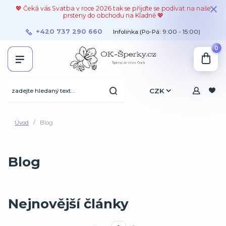
💖 Čeká vás Svatba v roce 2026 tak se přijďte se podívat na naše
prsteny do obchodu na Kladně 💖
+420 737 290 660
Infolinka:(Po-Pá: 9:00 - 15:00)
0
CZK
Úvod
Blog
Blog
Nejnovější články