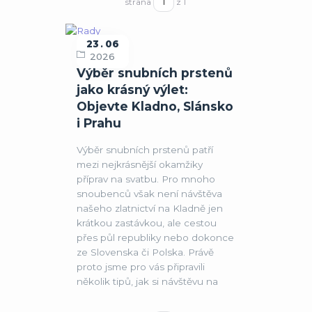
strana
z 1
23
06
Rady
2026
Výběr snubních prstenů
jako krásný výlet:
Objevte Kladno, Slánsko
i Prahu
Výběr snubních prstenů patří
mezi nejkrásnější okamžiky
příprav na svatbu. Pro mnoho
snoubenců však není návštěva
našeho zlatnictví na Kladně jen
krátkou zastávkou, ale cestou
přes půl republiky nebo dokonce
ze Slovenska či Polska. Právě
proto jsme pro vás připravili
několik tipů, jak si návštěvu na