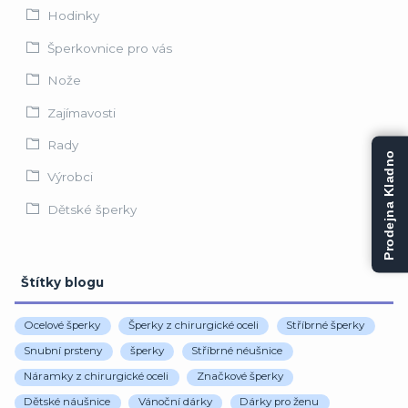
Hodinky
Šperkovnice pro vás
Nože
Zajímavosti
Rady
Prodejna Kladno
Výrobci
Dětské šperky
Štítky blogu
Ocelové šperky
Šperky z chirurgické oceli
Stříbrné šperky
Snubní prsteny
šperky
Stříbrné néušnice
Náramky z chirurgické oceli
Značkové šperky
Dětské náušnice
Vánoční dárky
Dárky pro ženu