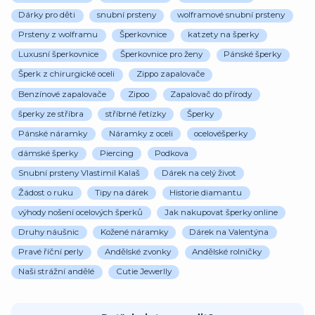
Dárky pro děti
snubní prsteny
wolframové snubní prsteny
Prsteny z wolframu
Šperkovnice
katzety na šperky
Luxusní šperkovnice
Šperkovnice pro ženy
Pánské šperky
Šperk z chirurgické oceli
Zippo zapalovače
Benzínové zapalovače
Zipoo
Zapalovač do přírody
šperky ze stříbra
stříbrné řetízky
Šperky
Pánské náramky
Náramky z oceli
ocelovéšperky
dámské šperky
Piercing
Podkova
Snubní prsteny Vlastimil Kalaš
Dárek na celý život
Žádost o ruku
Tipy na dárek
Historie diamantu
výhody nošení ocelových šperků
Jak nakupovat šperky online
Druhy náušnic
Kožené náramky
Dárek na Valentýna
Pravé říční perly
Andělské zvonky
Andělské rolničky
Naši strážní andělé
Cutie Jewerlly