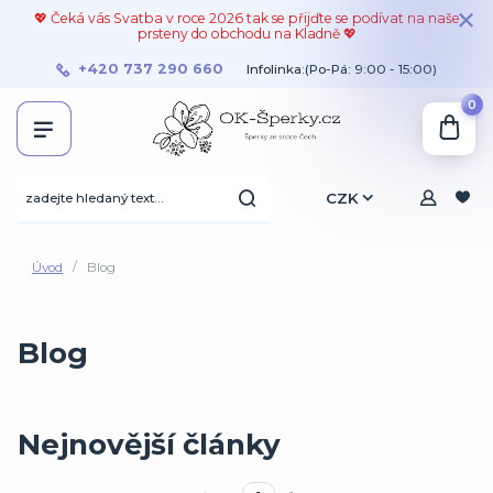
💖 Čeká vás Svatba v roce 2026 tak se přijďte se podívat na naše
prsteny do obchodu na Kladně 💖
+420 737 290 660
Infolinka:(Po-Pá: 9:00 - 15:00)
0
CZK
Úvod
Blog
Blog
Nejnovější články