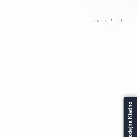
strana
z 1
Prodejna Kladno