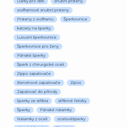
Dárky pro děti
snubní prsteny
wolframové snubní prsteny
Prsteny z wolframu
Šperkovnice
katzety na šperky
Luxusní šperkovnice
Šperkovnice pro ženy
Pánské šperky
Šperk z chirurgické oceli
Zippo zapalovače
Benzínové zapalovače
Zipoo
Zapalovač do přírody
šperky ze stříbra
stříbrné řetízky
Šperky
Pánské náramky
Náramky z oceli
ocelovéšperky