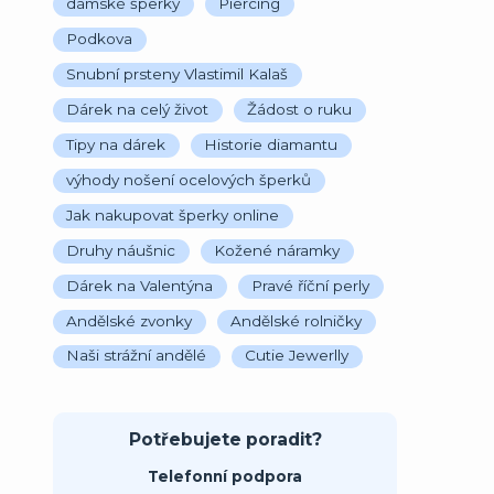
dámské šperky
Piercing
Podkova
Snubní prsteny Vlastimil Kalaš
Dárek na celý život
Žádost o ruku
Tipy na dárek
Historie diamantu
výhody nošení ocelových šperků
Jak nakupovat šperky online
Druhy náušnic
Kožené náramky
Dárek na Valentýna
Pravé říční perly
Andělské zvonky
Andělské rolničky
Naši strážní andělé
Cutie Jewerlly
Potřebujete poradit?
Telefonní podpora