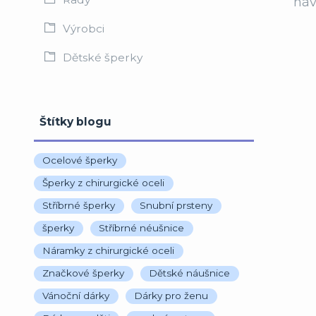
náv
Výrobci
Dětské šperky
Štítky blogu
Ocelové šperky
Šperky z chirurgické oceli
Stříbrné šperky
Snubní prsteny
šperky
Stříbrné néušnice
Náramky z chirurgické oceli
Značkové šperky
Dětské náušnice
Vánoční dárky
Dárky pro ženu