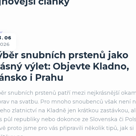
jnovější články
3
06
2026
ady
ýběr snubních prstenů jako
ásný výlet: Objevte Kladno,
lánsko i Prahu
ěr snubních prstenů patří mezi nejkrásnější oka
prav na svatbu. Pro mnoho snoubenců však není 
eho zlatnictví na Kladně jen krátkou zastávkou, a
s půl republiky nebo dokonce ze Slovenska či Pols
vě proto jsme pro vás připravili několik tipů, jak si