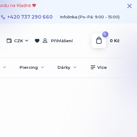
hodu na Kladně 💖
+420 737 290 660
Infolinka:(Po-Pá: 9:00 - 15:00)
0
0 Kč
CZK
Přihlášení
Piercing
Dárky
Více