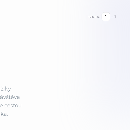
strana
z 1
mžiky
návštěva
le cestou
ka.