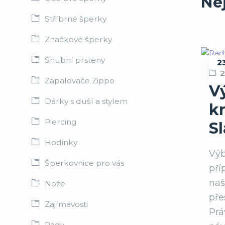
Ne
Stříbrné šperky
Značkové šperky
Snubní prsteny
2
R
Zapalovače Zippo
V
Dárky s duší a stylem
kr
Piercing
S
Hodinky
Výb
Šperkovnice pro vás
pří
naš
Nože
pře
Zajímavosti
Prá
Rady