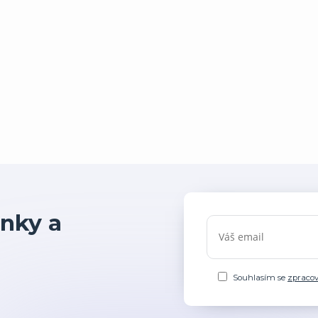
nky a
Souhlasím se
zpraco