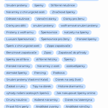
Snubní prsteny
šperky
Stříbrné néušnice
Náramky z chirurgické oceli
Značkové šperky
Dětské náušnice
Vánoční dárky
Dárky pro ženu
Dárky pro děti
snubní prsteny
wolframové snubní prsteny
Prsteny z wolframu
Šperkovnice
katzety na šperky
Luxusní šperkovnice
Šperkovnice pro ženy
Pánské šperky
Šperk z chirurgické oceli
Zippo zapalovače
Benzínové zapalovače
Zipoo
Zapalovač do přírody
šperky ze stříbra
stříbrné řetízky
Šperky
Pánské náramky
Náramky z oceli
ocelovéšperky
dámské šperky
Piercing
Podkova
Snubní prsteny Vlastimil Kalaš
Dárek na celý život
Žádost o ruku
Tipy na dárek
Historie diamantu
výhody nošení ocelových šperků
Jak nakupovat šperky online
Druhy náušnic
Kožené náramky
Dárek na Valentýna
Pravé říční perly
Andělské zvonky
Andělské rolničky