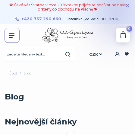
💖 Čeká vás Svatba v roce 2026 tak se přijďte se podívat na naše
prsteny do obchodu na Kladně 💖
+420 737 290 660
Infolinka:(Po-Pá: 9:00 - 15:00)
0
CZK
Úvod
Blog
Blog
Nejnovější články