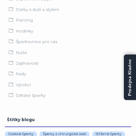
Dárky s duší a stylem
Piercing
Hodinky
Šperkovnice pro vás
Nože
Prodejna Kladno
Zajímavosti
Rady
Výrobci
Dětské šperky
Štítky blogu
Ocelové šperky
Šperky z chirurgické oceli
Stříbrné šperky