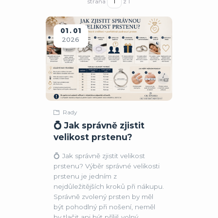
strana
z 1
01
01
2026
Rady
💍 Jak správně zjistit
velikost prstenu?
💍 Jak správně zjistit velikost
prstenu? Výběr správné velikosti
prstenu je jedním z
nejdůležitějších kroků při nákupu.
Správně zvolený prsten by měl
být pohodlný při nošení, neměl
by tlačit ani být příliš volný.