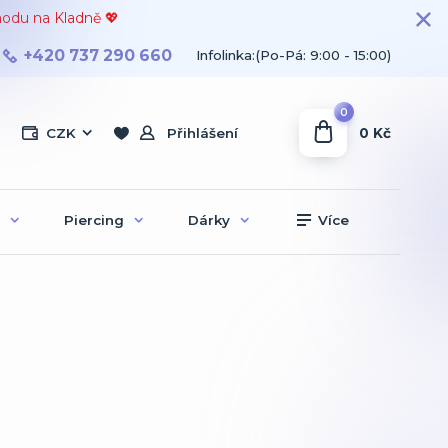
hodu na Kladně 💖
+420 737 290 660
Infolinka:(Po-Pá: 9:00 - 15:00)
0
0 Kč
CZK
Přihlášení
Piercing
Dárky
Více