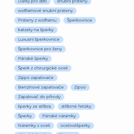
Dárky pro děti
snubní prsteny
wolframové snubní prsteny
Prsteny z wolframu
Šperkovnice
katzety na šperky
Luxusní šperkovnice
Šperkovnice pro ženy
Pánské šperky
Šperk z chirurgické oceli
Zippo zapalovače
Benzínové zapalovače
Zipoo
Zapalovač do přírody
šperky ze stříbra
stříbrné řetízky
Šperky
Pánské náramky
Náramky z oceli
ocelovéšperky