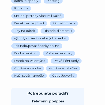
dámské šperky
Piercing
Podkova
Snubní prsteny Vlastimil Kalaš
Dárek na celý život
Žádost o ruku
Tipy na dárek
Historie diamantu
výhody nošení ocelových šperků
Jak nakupovat šperky online
Druhy náušnic
Kožené náramky
Dárek na Valentýna
Pravé říční perly
Andělské zvonky
Andělské rolničky
Naši strážní andělé
Cutie Jewerlly
Potřebujete poradit?
Telefonní podpora