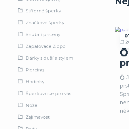
Ne
Stříbrné šperky
Značkové šperky
Snubní prsteny
0
2
R
Zapalovače Zippo
💍
Dárky s duší a stylem
p
Piercing
💍 
Hodinky
prs
Šperkovnice pro vás
Spr
nem
Nože
něk
Zajímavosti
Rady