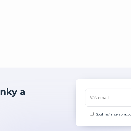
nky a
Souhlasím se
zpraco