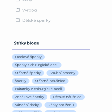
Výrobci
Dětské šperky
Štítky blogu
Ocelové šperky
Šperky z chirurgické oceli
Stříbrné šperky
Snubní prsteny
šperky
Stříbrné néušnice
Náramky z chirurgické oceli
Značkové šperky
Dětské náušnice
Vánoční dárky
Dárky pro ženu