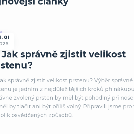
jnovější články
1
01
026
ady
 Jak správně zjistit velikost
rstenu?
Jak správně zjistit velikost prstenu? Výběr správné 
tenu je jedním z nejdůležitějších kroků při nákupu
ávně zvolený prsten by měl být pohodlný při noše
ěl by tlačit ani být příliš volný. Připravili jsme pro
olik osvědčených způsobů.