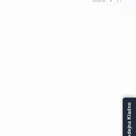
strana
z 1
Prodejna Kladno