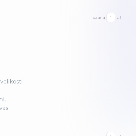
strana
z 1
velikosti
.
ní,
 vás