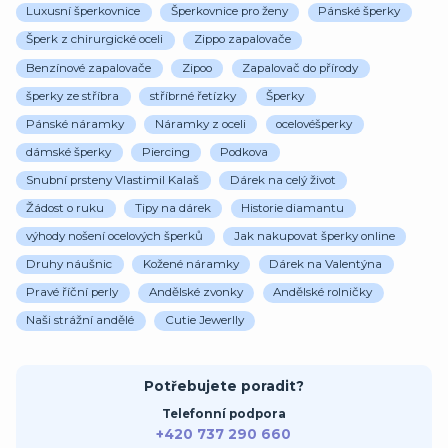
Luxusní šperkovnice
Šperkovnice pro ženy
Pánské šperky
Šperk z chirurgické oceli
Zippo zapalovače
Benzínové zapalovače
Zipoo
Zapalovač do přírody
šperky ze stříbra
stříbrné řetízky
Šperky
Pánské náramky
Náramky z oceli
ocelovéšperky
dámské šperky
Piercing
Podkova
Snubní prsteny Vlastimil Kalaš
Dárek na celý život
Žádost o ruku
Tipy na dárek
Historie diamantu
výhody nošení ocelových šperků
Jak nakupovat šperky online
Druhy náušnic
Kožené náramky
Dárek na Valentýna
Pravé říční perly
Andělské zvonky
Andělské rolničky
Naši strážní andělé
Cutie Jewerlly
Potřebujete poradit?
Telefonní podpora
+420 737 290 660