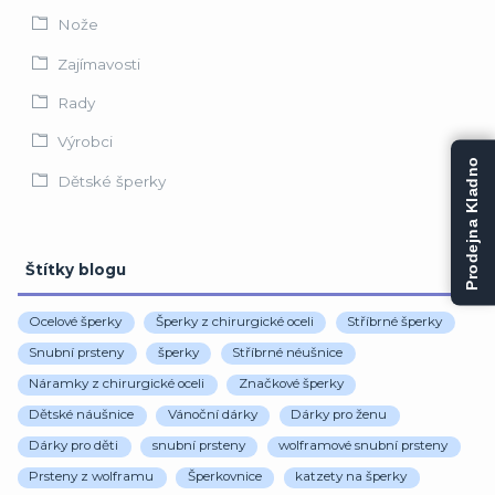
Nože
Zajímavosti
Rady
Výrobci
Prodejna Kladno
Dětské šperky
Štítky blogu
Ocelové šperky
Šperky z chirurgické oceli
Stříbrné šperky
Snubní prsteny
šperky
Stříbrné néušnice
Náramky z chirurgické oceli
Značkové šperky
Dětské náušnice
Vánoční dárky
Dárky pro ženu
Dárky pro děti
snubní prsteny
wolframové snubní prsteny
Prsteny z wolframu
Šperkovnice
katzety na šperky