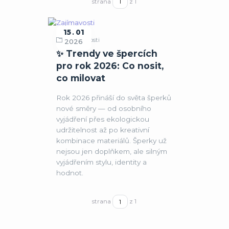
strana
z 1
15
01
Zajímavosti
2026
✨ Trendy ve špercích
pro rok 2026: Co nosit,
co milovat
Rok 2026 přináší do světa šperků
nové směry — od osobního
vyjádření přes ekologickou
udržitelnost až po kreativní
kombinace materiálů. Šperky už
nejsou jen doplňkem, ale silným
vyjádřením stylu, identity a
hodnot.
strana
z 1