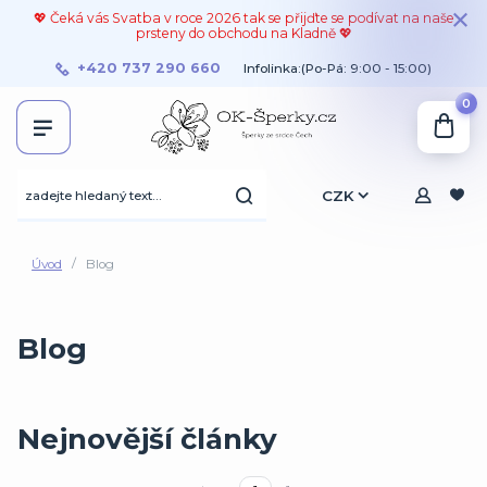
💖 Čeká vás Svatba v roce 2026 tak se přijďte se podívat na naše
prsteny do obchodu na Kladně 💖
+420 737 290 660
Infolinka:(Po-Pá: 9:00 - 15:00)
0
CZK
Úvod
Blog
Blog
Nejnovější články