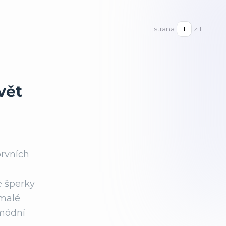
strana
z 1
vět
prvních
é šperky
 malé
 módní