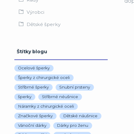
dop
Výrobci
Dětské šperky
Štítky blogu
Ocelové šperky
Šperky z chirurgické oceli
Stříbrné šperky
Snubní prsteny
šperky
Stříbrné néušnice
Náramky z chirurgické oceli
Značkové šperky
Dětské náušnice
Vánoční dárky
Dárky pro ženu