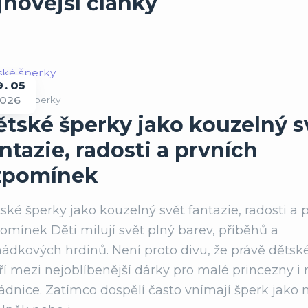
jnovější články
9
05
026
ětské šperky
ětské šperky jako kouzelný s
ntazie, radosti a prvních
zpomínek
ské šperky jako kouzelný svět fantazie, radosti a 
omínek Děti milují svět plný barev, příběhů a
ádkových hrdinů. Není proto divu, že právě dětsk
ří mezi nejoblíbenější dárky pro malé princezny i
ádnice. Zatímco dospělí často vnímají šperk jako