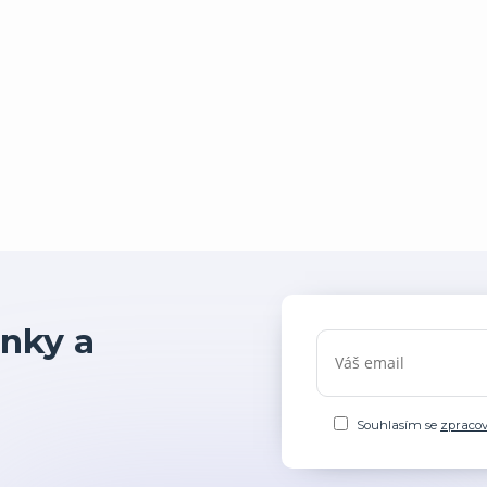
nky a
Souhlasím se
zpraco