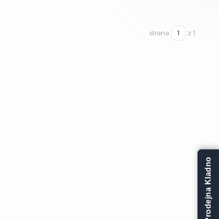
strana
z 1
Prodejna Kladno