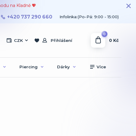
hodu na Kladně 💖
+420 737 290 660
Infolinka:(Po-Pá: 9:00 - 15:00)
0
0 Kč
CZK
Přihlášení
Piercing
Dárky
Více