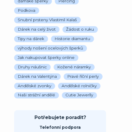
dámské šperky
Piercing
Podkova
Snubní prsteny Vlastimil Kalaš
Dárek na celý život
Žádost o ruku
Tipy na dárek
Historie diamantu
výhody nošení ocelových šperků
Jak nakupovat šperky online
Druhy náušnic
Kožené náramky
Dárek na Valentýna
Pravé říční perly
Andělské zvonky
Andělské rolničky
Naši strážní andělé
Cutie Jewerlly
Potřebujete poradit?
Telefonní podpora