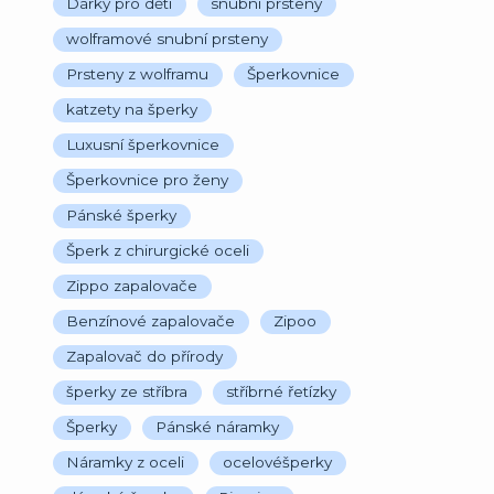
Dárky pro děti
snubní prsteny
wolframové snubní prsteny
Prsteny z wolframu
Šperkovnice
katzety na šperky
Luxusní šperkovnice
Šperkovnice pro ženy
Pánské šperky
Šperk z chirurgické oceli
Zippo zapalovače
Benzínové zapalovače
Zipoo
Zapalovač do přírody
šperky ze stříbra
stříbrné řetízky
Šperky
Pánské náramky
Náramky z oceli
ocelovéšperky