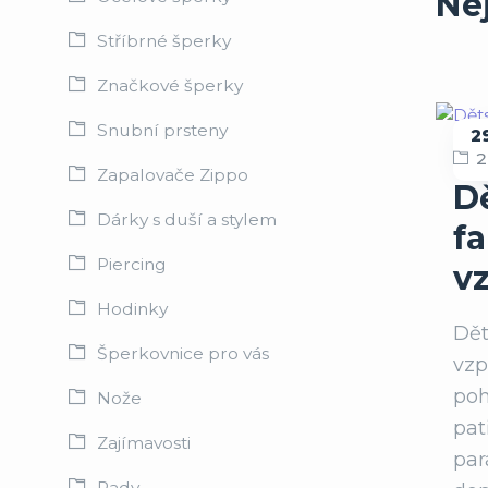
Ne
Stříbrné šperky
Značkové šperky
Snubní prsteny
2
2
D
Zapalovače Zippo
D
Dárky s duší a stylem
fa
Piercing
v
Hodinky
Dět
Šperkovnice pro vás
vzp
poh
Nože
pat
Zajímavosti
par
Rady