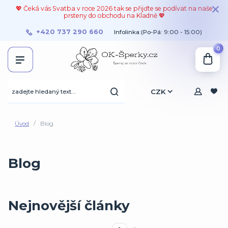
💖 Čeká vás Svatba v roce 2026 tak se přijďte se podívat na naše
prsteny do obchodu na Kladně 💖
+420 737 290 660
Infolinka:(Po-Pá: 9:00 - 15:00)
0
CZK
Úvod
Blog
Blog
Nejnovější články