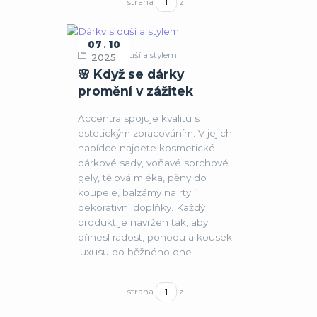
strana
z 1
07
10
Dárky s duší a stylem
2025
🌸 Když se dárky
promění v zážitek
Accentra spojuje kvalitu s
estetickým zpracováním. V jejich
nabídce najdete kosmetické
dárkové sady, voňavé sprchové
gely, tělová mléka, pěny do
koupele, balzámy na rty i
dekorativní doplňky. Každý
produkt je navržen tak, aby
přinesl radost, pohodu a kousek
luxusu do běžného dne.
strana
z 1