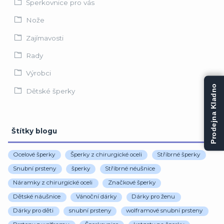
Šperkovnice pro vás
Nože
Zajímavosti
Rady
Výrobci
Prodejna Kladno
Dětské šperky
Štítky blogu
Ocelové šperky
Šperky z chirurgické oceli
Stříbrné šperky
Snubní prsteny
šperky
Stříbrné néušnice
Náramky z chirurgické oceli
Značkové šperky
Dětské náušnice
Vánoční dárky
Dárky pro ženu
Dárky pro děti
snubní prsteny
wolframové snubní prsteny