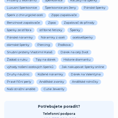
Prsteny z wolframu
Šperkovnice
katzety na šperky
Luxusní šperkovnice
Šperkovnice pro ženy
Pánské šperky
Šperk z chirurgické oceli
Zippo zapalovače
Benzínové zapalovače
Zipoo
Zapalovač do přírody
šperky ze stříbra
stříbrné řetízky
Šperky
Pánské náramky
Náramky z oceli
ocelovéšperky
dámské šperky
Piercing
Podkova
Snubní prsteny Vlastimil Kalaš
Dárek na celý život
Žádost o ruku
Tipy na dárek
Historie diamantu
výhody nošení ocelových šperků
Jak nakupovat šperky online
Druhy náušnic
Kožené náramky
Dárek na Valentýna
Pravé říční perly
Andělské zvonky
Andělské rolničky
Naši strážní andělé
Cutie Jewerlly
Potřebujete poradit?
Telefonní podpora