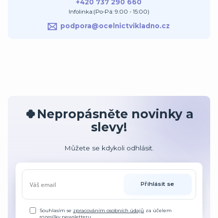
+420 737 290 660
Infolinka:(Po-Pá: 9:00 - 15:00)
podpora@ocelnictvikladno.cz
🍀Nepropásněte novinky a
slevy!
Můžete se kdykoli odhlásit.
Přihlásit se
Souhlasím se
zpracováním osobních údajů
za účelem
rozesílky newsletteru.