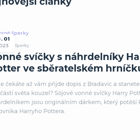
jnovější články
8
01
023
tříbrné šperky
onné svíčky s náhrdelníky Ha
otter ve sběratelském hrníčk
le čekáte až vám přijde dopis z Bradavic a stanete
částí světa kouzel? Sójové vonné svíčky Harry Pott
rdelníkem jsou originálním dárkem, který potěší
ovníka Harryho Pottera.