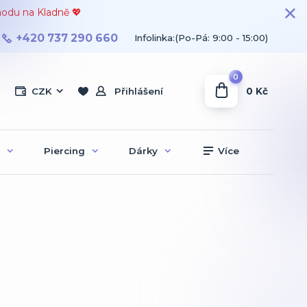
hodu na Kladně 💖
+420 737 290 660
Infolinka:(Po-Pá: 9:00 - 15:00)
0
0 Kč
CZK
Přihlášení
Piercing
Dárky
Více