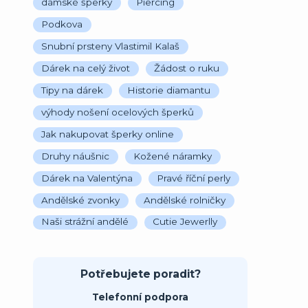
dámské šperky
Piercing
Podkova
Snubní prsteny Vlastimil Kalaš
Dárek na celý život
Žádost o ruku
Tipy na dárek
Historie diamantu
výhody nošení ocelových šperků
Jak nakupovat šperky online
Druhy náušnic
Kožené náramky
Dárek na Valentýna
Pravé říční perly
Andělské zvonky
Andělské rolničky
Naši strážní andělé
Cutie Jewerlly
Potřebujete poradit?
Telefonní podpora