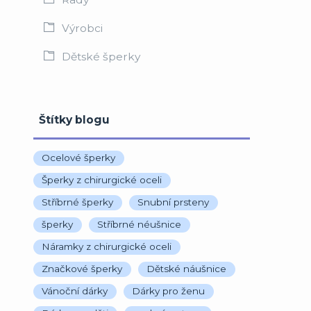
Výrobci
Dětské šperky
Štítky blogu
Ocelové šperky
Šperky z chirurgické oceli
Stříbrné šperky
Snubní prsteny
šperky
Stříbrné néušnice
Náramky z chirurgické oceli
Značkové šperky
Dětské náušnice
Vánoční dárky
Dárky pro ženu