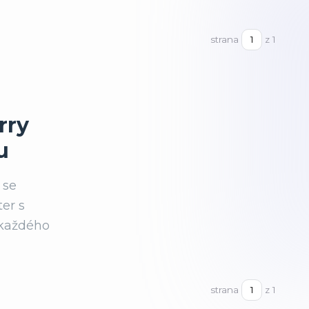
strana
z 1
rry
u
 se
er s
 každého
strana
z 1