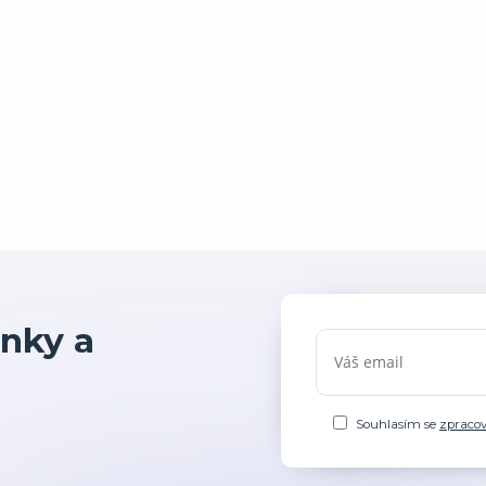
nky a
Souhlasím se
zpraco