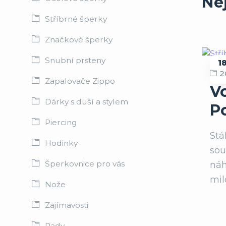
Ne
Stříbrné šperky
Značkové šperky
Snubní prsteny
1
2
S
Zapalovače Zippo
V
Dárky s duší a stylem
P
Piercing
Stá
Hodinky
sou
Šperkovnice pro vás
náh
mil
Nože
Zajímavosti
Rady