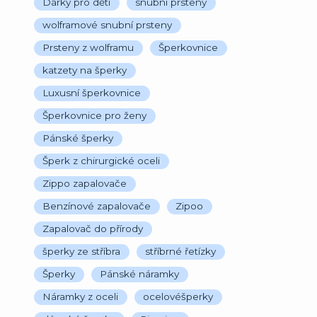
Dárky pro děti
snubní prsteny
wolframové snubní prsteny
Prsteny z wolframu
Šperkovnice
katzety na šperky
Luxusní šperkovnice
Šperkovnice pro ženy
Pánské šperky
Šperk z chirurgické oceli
Zippo zapalovače
Benzínové zapalovače
Zipoo
Zapalovač do přírody
šperky ze stříbra
stříbrné řetízky
Šperky
Pánské náramky
Náramky z oceli
ocelovéšperky