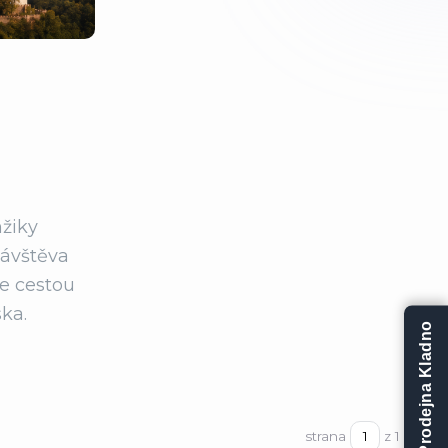
mžiky
návštěva
le cestou
ka.
Prodejna Kladno
strana
z 1