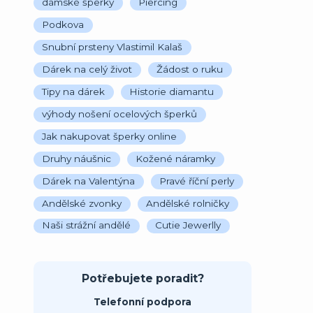
dámské šperky
Piercing
Podkova
Snubní prsteny Vlastimil Kalaš
Dárek na celý život
Žádost o ruku
Tipy na dárek
Historie diamantu
výhody nošení ocelových šperků
Jak nakupovat šperky online
Druhy náušnic
Kožené náramky
Dárek na Valentýna
Pravé říční perly
Andělské zvonky
Andělské rolničky
Naši strážní andělé
Cutie Jewerlly
Potřebujete poradit?
Telefonní podpora