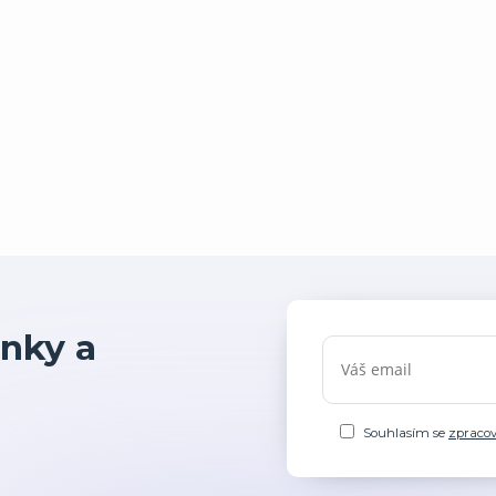
nky a
Souhlasím se
zpraco