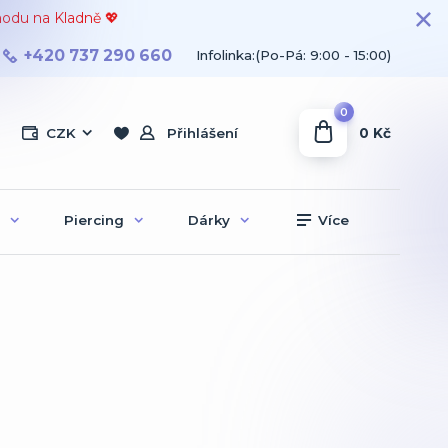
hodu na Kladně 💖
+420 737 290 660
Infolinka:(Po-Pá: 9:00 - 15:00)
0
0 Kč
CZK
Přihlášení
Piercing
Dárky
Více