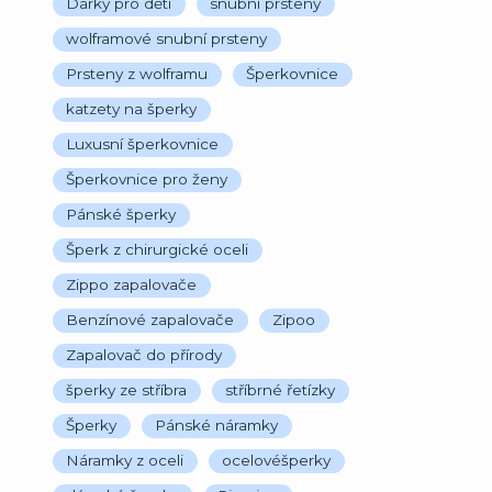
Dárky pro děti
snubní prsteny
wolframové snubní prsteny
Prsteny z wolframu
Šperkovnice
katzety na šperky
Luxusní šperkovnice
Šperkovnice pro ženy
Pánské šperky
Šperk z chirurgické oceli
Zippo zapalovače
Benzínové zapalovače
Zipoo
Zapalovač do přírody
šperky ze stříbra
stříbrné řetízky
Šperky
Pánské náramky
Náramky z oceli
ocelovéšperky