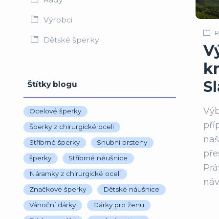
Výrobci
R
Dětské šperky
V
kr
S
Štítky blogu
Výb
Ocelové šperky
pří
Šperky z chirurgické oceli
naš
Stříbrné šperky
Snubní prsteny
pře
šperky
Stříbrné néušnice
Prá
Náramky z chirurgické oceli
náv
Značkové šperky
Dětské náušnice
Vánoční dárky
Dárky pro ženu