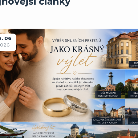
jnovější články
3
06
2026