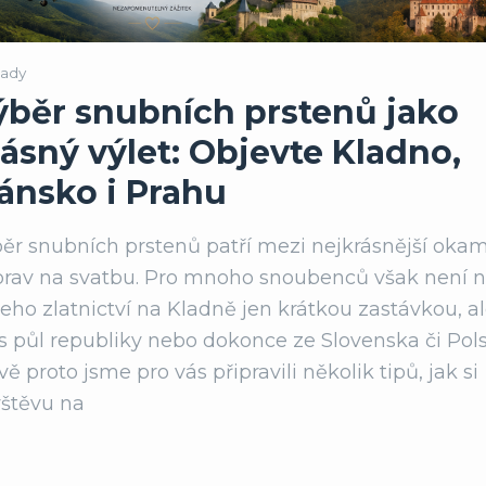
ady
ýběr snubních prstenů jako
ásný výlet: Objevte Kladno,
lánsko i Prahu
ěr snubních prstenů patří mezi nejkrásnější oka
prav na svatbu. Pro mnoho snoubenců však není 
eho zlatnictví na Kladně jen krátkou zastávkou, a
s půl republiky nebo dokonce ze Slovenska či Pols
vě proto jsme pro vás připravili několik tipů, jak si
štěvu na