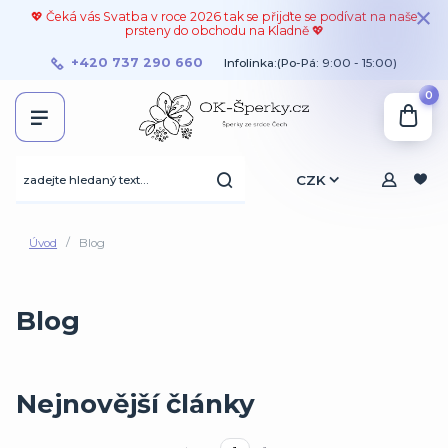
💖 Čeká vás Svatba v roce 2026 tak se přijďte se podívat na naše
prsteny do obchodu na Kladně 💖
+420 737 290 660
Infolinka:(Po-Pá: 9:00 - 15:00)
0
CZK
Úvod
Blog
Blog
Nejnovější články