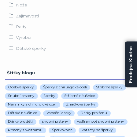
Nože
Zajímavosti
Rady
Výrobci
Dětské šperky
Prodejna Kladno
Štítky blogu
Ocelové šperky
Šperky z chirurgické oceli
Stříbrné šperky
Snubní prsteny
šperky
Stříbrné néušnice
Náramky z chirurgické oceli
Značkové šperky
Dětské náušnice
Vánoční dárky
Dárky pro ženu
Dárky pro děti
snubní prsteny
wolframové snubní prsteny
Prsteny z wolframu
Šperkovnice
katzety na šperky