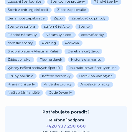
Luxusní šperkovnice
Šperkovnice pro ženy
Pánské šperky
Šperk z chirurgické oceli
Zippo zapalovače
Benzínové zapalovače
Zipoo
Zapalovač do přírody
šperky ze stříbra
stříbrné řetízky
Šperky
Pánské náramky
Náramky z oceli
ocelovéšperky
dámské šperky
Piercing
Podkova
Snubní prsteny Vlastimil Kalaš
Dárek na celý život
Žádost o ruku
Tipy na dárek
Historie diamantu
výhody nošení ocelových šperků
Jak nakupovat šperky online
Druhy náušnic
Kožené náramky
Dárek na Valentýna
Pravé říční perly
Andělské zvonky
Andělské rolničky
Naši strážní andělé
Cutie Jewerlly
Potřebujete poradit?
Telefonní podpora
+420 737 290 660