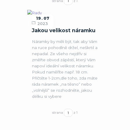
strana
z 1
19
07
Rady
2023
Jakou velikost náramku
Náramky by měli být, tak aby Vám
na ruce pohodlně držel, neškrtil a
nepadal. Ze všeho nejdřív si
změřte obvod zápěstí, který Vám
napoví ideální velikost náramku.
Pokud naměříte např. 18 cm.
Přičtěte 1-2cm,dle toho, zda máte
ráda náramek „na těsno“ nebo
„volnější“ se rozhodněte, jakou
délku si vybere
strana
z 1