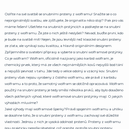
Oslňte na své svatbě se snubními prsteny z wolframu! Snažíte se o co
nejoriginálnější svatbu, ale zjišťujete, že originalita něco stojí? Pak pro vás
máme řešení! Ušetřete na snubních prstýncích a podívejte se na snubní
prsteny z wolframu. Že jste o nich ještě neslyšeli? Nevadí, buďte první, kdo
je bude na svatbě mít! Nejen, že jsou levnější než klasické snubní prsteny
ze zlata, ale vynikají svou kvalitou, a hlavně originálním designem.
Zpříjemněte si svatební přípravy a vyberte si snubní wolframové prstýnky.
Co je wolfram? Wolfram, oficiálně nazývaný jako karbid wolfram, je
chemický prvek, který má ze všech nejznámějších kovů nejvyšší bod tání
a nejvyšší pevnost v tahu. Jde tedy o velice odolný a vzácný kov. Snubní
prsteny však nejsou vyrobeny z čistého wolframu, ale právě z karbidu
wolframu a to proto, že samotný wolfram se obtížně opracovává. Wolfram
použitý na snubní prsteny je tedy směsí několika prvků, aby bylo dosaženo
všech potřených výhod, které wolframové snubní prstýnky mají. O jakých
výhodách mluvíme?
Jaké výhody mají wolframové šperky?Právě spojením wolframu a uhlíku
se dosáhne toho, že si snubní prsteny z wolframu zachovají své důležité
vlastnosti. Jednou z nich je vysoká odolnost prstenů. Prsteny z wolframu
jsou prakticky nepoškrábatelné, což oceníte, protože snubní prsteny