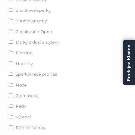
Značkové šperky
Snubní prsteny
Zapalovače Zippo
Dárky s duší a stylem
Prodejna Kladno
Piercing
Hodinky
Šperkovnice pro vás
Nože
Zajímavosti
Rady
Výrobci
Dětské šperky