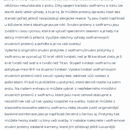
většinou nesundáváte z prstu. Díky spojení karbidu wolframu a niklu lze
docílit další velké výhody, a to je ta, že můžete prsteny opravdu nosit bez
starostí pořád, jelikož nezpůsobují alergické reakce. Ty jsou časté například
u bižuterie, která obsahuje pouze nikl. Snubní prsteny z wolframu jsou
zvláštní i svou rytinou, která se vytváří speciálním laserem a je tedy na
setiny milimetrů přesná. Využijte všechny výhody wolframových
snubních prstenů a pořiďte si je na vaši svatbu!
Vyberte si originální snubní prstýnek z wolframuSnubní prstýnky z
wolframu se vyznačují 10 krát větší tvrdostí, než je 18 karátové zlato, je 5
krát tvrdší než ocel a 4 tvrdší než Titan. Stupeň tvrdosti wolframu se
pohybuje mezi 8-9 na stupnici tvrdosti. Vysoká tvrdost wolframových
snubních prstenů totiž zaručí vysoký lesk, odolnost vůči oxidaci a
poškrábání. Právě to je důležité u prstýnků, které denně nosíte na svém
prstu. Na našem e-shopu si můžete vybrat z nepřeberného množství
snubních prstenů z wolframu, které jsou navíc cenově dostupné a
nezatíží tak váš už tak vysoký rozpočet na svatbu. Vybírat můžete z
klasického kovového odstínu wolframu nebo zkuste zvolit originálnější
barevné kombinace jako je například červená s černou aj. Prstýnky tak
můžete hezky sladit i s tóny vaší svatby. V nabídce naleznete i wolframové
snubní prsteny zdobené kameny, které jim přidávají ještě luxusnější