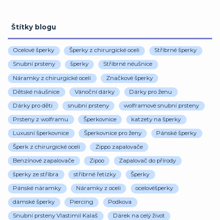
Štítky blogu
Ocelové šperky
Šperky z chirurgické oceli
Stříbrné šperky
Snubní prsteny
šperky
Stříbrné néušnice
Náramky z chirurgické oceli
Značkové šperky
Dětské náušnice
Vánoční dárky
Dárky pro ženu
Dárky pro děti
snubní prsteny
wolframové snubní prsteny
Prsteny z wolframu
Šperkovnice
katzety na šperky
Luxusní šperkovnice
Šperkovnice pro ženy
Pánské šperky
Šperk z chirurgické oceli
Zippo zapalovače
Benzínové zapalovače
Zipoo
Zapalovač do přírody
šperky ze stříbra
stříbrné řetízky
Šperky
Pánské náramky
Náramky z oceli
ocelovéšperky
dámské šperky
Piercing
Podkova
Snubní prsteny Vlastimil Kalaš
Dárek na celý život