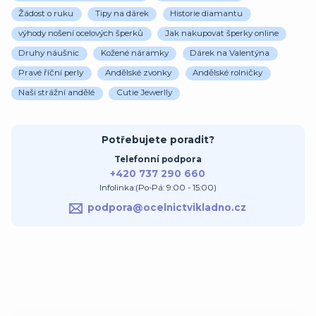
Žádost o ruku
Tipy na dárek
Historie diamantu
výhody nošení ocelových šperků
Jak nakupovat šperky online
Druhy náušnic
Kožené náramky
Dárek na Valentýna
Pravé říční perly
Andělské zvonky
Andělské rolničky
Naši strážní andělé
Cutie Jewerlly
Potřebujete poradit?
Telefonní podpora
+420 737 290 660
Infolinka:(Po-Pá: 9:00 - 15:00)
podpora@ocelnictvikladno.cz