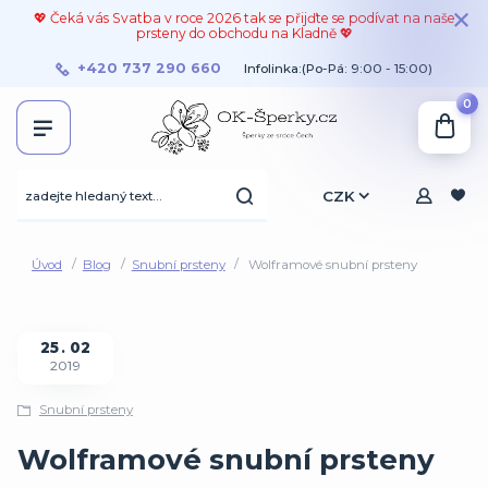
💖 Čeká vás Svatba v roce 2026 tak se přijďte se podívat na naše
prsteny do obchodu na Kladně 💖
+420 737 290 660
Infolinka:(Po-Pá: 9:00 - 15:00)
0
CZK
Úvod
Blog
Snubní prsteny
Wolframové snubní prsteny
25
02
2019
Snubní prsteny
Wolframové snubní prsteny