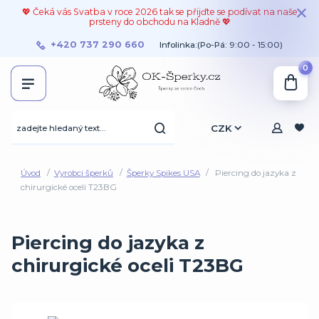
💖 Čeká vás Svatba v roce 2026 tak se přijďte se podívat na naše
prsteny do obchodu na Kladně 💖
+420 737 290 660
Infolinka:(Po-Pá: 9:00 - 15:00)
0
CZK
Úvod
Vyrobci šperků
Šperky Spikes USA
Piercing do jazyka z
chirurgické oceli T23BG
Piercing do jazyka z
chirurgické oceli T23BG