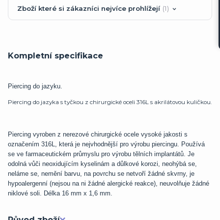
Zboží které si zákazníci nejvíce prohlížejí
1
Kompletní specifikace
Piercing do jazyku.
Piercing do jazyka s tyčkou z chirurgické oceli 316L s akrilátovou kuličkou.
Piercing vyroben z nerezové chirurgické ocele vysoké jakosti s
označením 316L, která je nejvhodnější pro výrobu piercingu. Používá
se ve farmaceutickém průmyslu pro výrobu tělních implantátů. Je
odolná vůči neoxidujícím kyselinám a důlkové korozi, neohýbá se,
neláme se, nemění barvu, na povrchu se netvoří žádné skvrny, je
hypoalergenní (nejsou na ni žádné alergické reakce), neuvolňuje žádné
niklové soli. Délka 16 mm x 1,6 mm.
Původ zboží