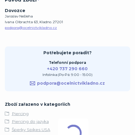
Dovozce
Jaroslav Nešleha
Ivana Olbrachta 63, Kladno. 27201
podpora@ocelnictvikladno.cz
Potřebujete poradit?
Telefonní podpora
+420 737 290 660
Infolinka:(Po-Pá: 9:00 - 15:00)
podpora@ocelnictvikladno.cz
Zboží zařazeno v kategoriích
Piercing
Piercing do jazyka
Šperky Spikes USA