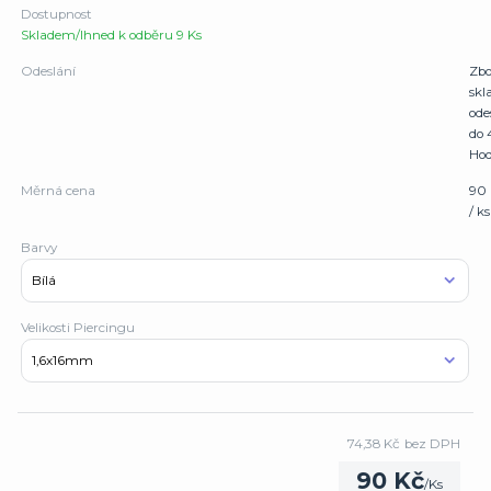
Dostupnost
Skladem/Ihned k odběru 9 Ks
Odeslání
Zbo
sk
ode
do 
Hod
Měrná cena
90
/ ks
Barvy
Velikosti Piercingu
74,38 Kč
bez DPH
90 Kč
/
Ks