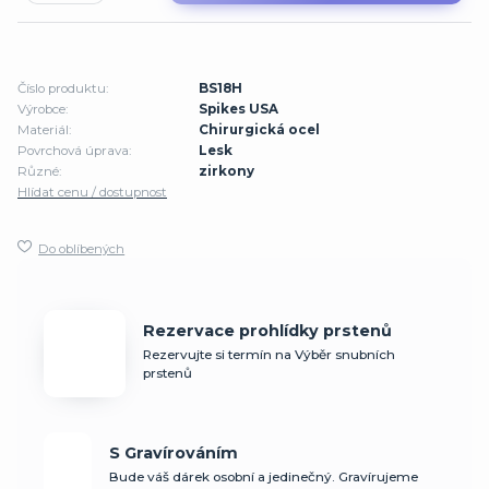
Číslo produktu:
BS18H
Výrobce:
Spikes USA
Materiál:
Chirurgická ocel
Povrchová úprava:
Lesk
Různé:
zirkony
Hlídat cenu / dostupnost
Do oblíbených
Rezervace prohlídky prstenů
Rezervujte si termín na Výběr snubních
prstenů
S Gravírováním
Bude váš dárek osobní a jedinečný. Gravírujeme