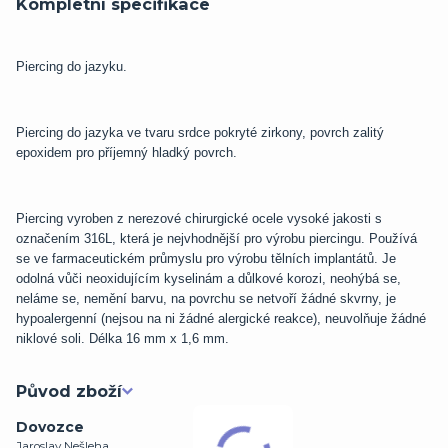
Kompletní specifikace
Piercing do jazyku
.
Piercing do jazyka ve tvaru srdce pokryté zirkony, povrch zalitý
epoxidem pro příjemný hladký povrch.
Piercing vyroben z nerezové chirurgické ocele vysoké jakosti s
označením 316L, která je nejvhodnější pro výrobu piercingu. Používá
se ve farmaceutickém průmyslu pro výrobu tělních implantátů. Je
odolná vůči neoxidujícím kyselinám a důlkové korozi, neohýbá se,
neláme se, nemění barvu, na povrchu se netvoří žádné skvrny, je
hypoalergenní (nejsou na ni žádné alergické reakce), neuvolňuje žádné
niklové soli. Délka 16 mm x 1,6 mm.
Původ zboží
Dovozce
Jaroslav Nešleha