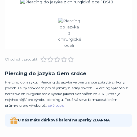
Ohodnotit produkt
Piercing do jazyka Gem srdce
Piercing do jazyku. Piercing do jazyka ve tvaru srdce pokryté zirkony,
povrch zalitý epoxidem pro příjemný hladký povrch. Piercing vyroben z
nerezové chirurgické ocele vysoké jakosti s označením 316L, která je
nejvhodnější pro výrobu piercingu. Používá se ve farmaceutickém
průmyslu pro výrobu tě...
celý popis
U nás máte dárkové balení na šperky ZDARMA