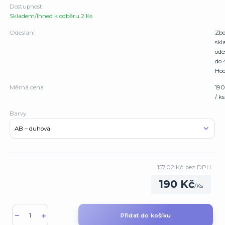
Dostupnost
Skladem/Ihned k odběru 2 Ks
Odeslání
Zbo
sk
ode
do 
Hod
Měrná cena
190
/ ks
Barvy
157,02 Kč
bez DPH
190 Kč
/
Ks
Přidat do košíku