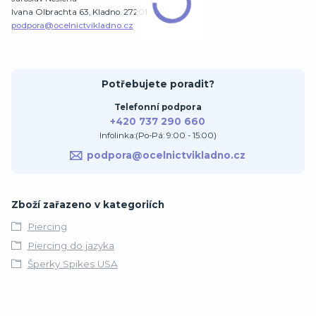
Ivana Olbrachta 63, Kladno. 27201
podpora@ocelnictvikladno.cz
Potřebujete poradit?
Telefonní podpora
+420 737 290 660
Infolinka:(Po-Pá: 9:00 - 15:00)
podpora@ocelnictvikladno.cz
Zboží zařazeno v kategoriích
Piercing
Piercing do jazyka
Šperky Spikes USA