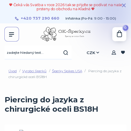
💖 Čeká vás Svatba v roce 2026 tak se přijďte se podívat na naše
prsteny do obchodu na Kladně 💖
+420 737 290 660
Infolinka:(Po-Pá: 9:00 - 15:00)
0
CZK
Úvod
Vyrobci šperků
Šperky Spikes USA
Piercing do jazyka z
chirurgické oceli BS18H
Piercing do jazyka z
chirurgické oceli BS18H