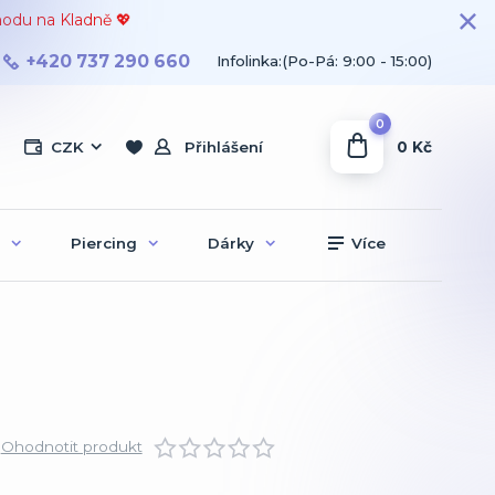
hodu na Kladně 💖
+420 737 290 660
Infolinka:(Po-Pá: 9:00 - 15:00)
0
0 Kč
CZK
Přihlášení
Piercing
Dárky
Více
Ohodnotit produkt