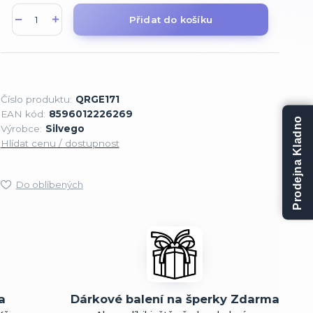
Přidat do košíku
Číslo produktu:
QRGE171
EAN kód:
8596012226269
Prodejna Kladno
Výrobce:
Silvego
Hlídat cenu / dostupnost
Do oblíbených
a
Dárkové balení na šperky Zdarma