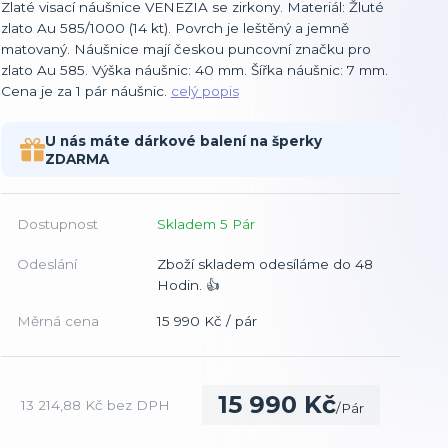
Zlaté visací náušnice VENEZIA se zirkony. Materiál: Žluté
zlato Au 585/1000 (14 kt). Povrch je leštěný a jemně
matovaný. Náušnice mají českou puncovní značku pro
zlato Au 585. Výška náušnic: 40 mm. Šířka náušnic: 7 mm.
Cena je za 1 pár náušnic.
celý popis
U nás máte dárkové balení na šperky
ZDARMA
Dostupnost
Skladem 5 Pár
Odeslání
Zboží skladem odesíláme do 48
Hodin. 👍
Měrná cena
15 990 Kč / pár
15 990 Kč
13 214,88 Kč
bez DPH
/
Pár