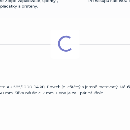
me Zippo zapalovače, šperky ,
Při nákupu nad 1500 
placatky a prsteny.
lato Au 585/1000 (14 kt). Povrch je leštěný a jemně matovaný. Náuš
0 mm. Šířka náušnic: 7 mm. Cena je za 1 pár náušnic.