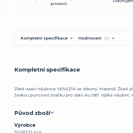
Gravíruje
prstenů
Kompletní specifikace
Hodnocení
0
Kompletní specifikace
Zlaté visací náušnice VENEZIA se zirkony. Materiál: Žluté z
českou puncovní značku pro zlato Au 585. Výška náušnic: 4
Původ zboží
Výrobce
SILVEGO s.r.o.