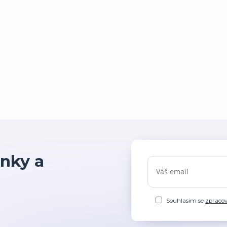
nky a
Souhlasím se
zpraco