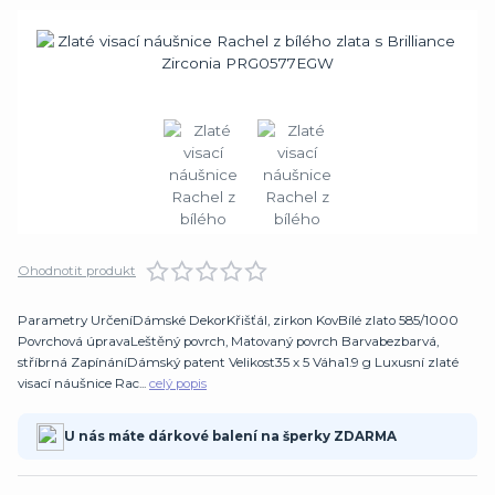
Ohodnotit produkt
Parametry UrčeníDámské DekorKřišťál, zirkon KovBílé zlato 585/1000
Povrchová úpravaLeštěný povrch, Matovaný povrch Barvabezbarvá,
stříbrná ZapínáníDámský patent Velikost35 x 5 Váha1.9 g Luxusní zlaté
visací náušnice Rac...
celý popis
U nás máte dárkové balení na šperky ZDARMA