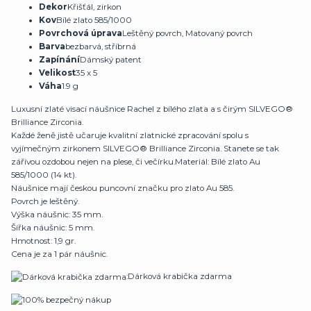
Dekor
Křišťál, zirkon
Kov
Bílé zlato 585/1000
Povrchová úprava
Leštěný povrch, Matovaný povrch
Barva
bezbarvá, stříbrná
Zapínání
Dámský patent
Velikost
35 x 5
Váha
1.9 g
Luxusní zlaté visací náušnice Rachel z bílého zlata a s čirým SILVEGO®
Brilliance Zirconia.
Každé ženě jistě učaruje kvalitní zlatnické zpracování spolu s
vyjímečným zirkonem SILVEGO® Brilliance Zirconia. Stanete se tak
zářivou ozdobou nejen na plese, či večírku.Materiál: Bílé zlato Au
585/1000 (14 kt).
Náušnice mají českou puncovní značku pro zlato Au 585.
Povrch je leštěný.
Výška náušnic: 35 mm.
Šířka náušnic: 5 mm.
Hmotnost: 1,9 gr.
Cena je za 1 pár náušnic.
:Dárková krabička zdarma