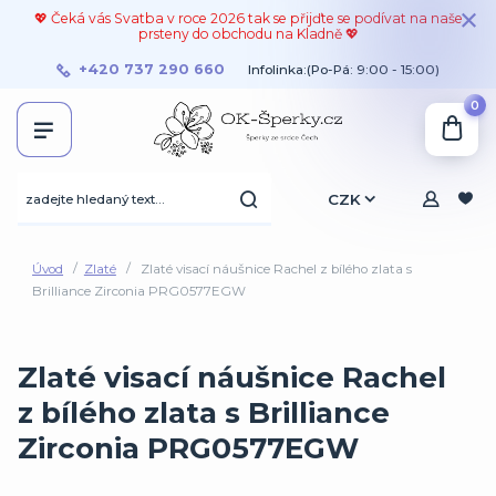
💖 Čeká vás Svatba v roce 2026 tak se přijďte se podívat na naše
prsteny do obchodu na Kladně 💖
+420 737 290 660
Infolinka:(Po-Pá: 9:00 - 15:00)
0
CZK
Úvod
Zlaté
Zlaté visací náušnice Rachel z bílého zlata s
Brilliance Zirconia PRG0577EGW
Zlaté visací náušnice Rachel
z bílého zlata s Brilliance
Zirconia PRG0577EGW