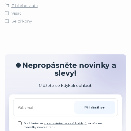
Z bílého zlata
Visací
Se zirkony
🍀Nepropásněte novinky a
slevy!
Můžete se kdykoli odhlásit.
Přihlásit se
Souhlasím se
zpracováním osobních údajů
za účelem
rozesílky newsletteru.