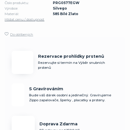
Číslo produktu:
PRG0577EGW
Výrobce:
Silvego
Materiál:
585 Bílé Zlato
Hlídat cenu / dostupnost
Do oblíbených
Rezervace prohlídky prstenů
Rezervujte si termín na Výběr snubních
prstenů
S Gravírováním
Bude váš dárek osobní a jedinečný. Gravírujeme
Zippo zapalovače, šperky , placatky a prsteny.
Doprava Zdarma