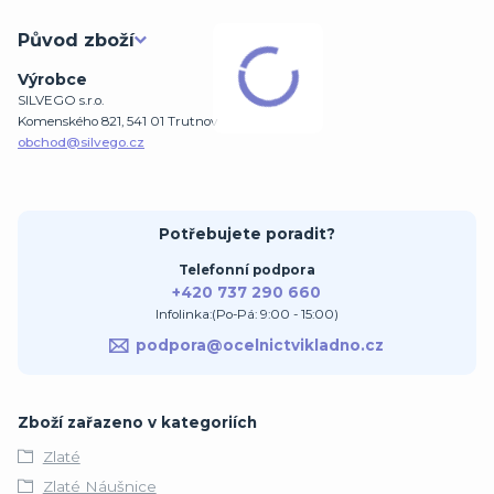
Původ zboží
Výrobce
SILVEGO s.r.o.
Komenského 821, 541 01 Trutnov
obchod@silvego.cz
Potřebujete poradit?
Telefonní podpora
+420 737 290 660
Infolinka:(Po-Pá: 9:00 - 15:00)
podpora@ocelnictvikladno.cz
Zboží zařazeno v kategoriích
Zlaté
Zlaté Náušnice