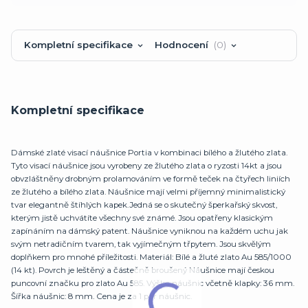
Kompletní specifikace
Hodnocení
0
Kompletní specifikace
Dámské zlaté visací náušnice Portia v kombinaci bílého a žlutého zlata.
Tyto visací náušnice jsou vyrobeny ze žlutého zlata o ryzosti 14kt a jsou
obvzláštněny drobným prolamováním ve formě teček na čtyřech liniích
ze žlutého a bílého zlata. Náušnice mají velmi příjemný minimalistický
tvar elegantně štíhlých kapek.Jedná se o skutečný šperkařský skvost,
kterým jistě uchvátíte všechny své známé. Jsou opatřeny klasickým
zapínáním na dámský patent. Náušnice vyniknou na každém uchu jak
svým netradičním tvarem, tak vyjímečným třpytem. Jsou skvělým
doplňkem pro mnohé příležitosti. Materiál: Bílé a žluté zlato Au 585/1000
(14 kt). Povrch je leštěný a částečně broušený Náušnice mají českou
puncovní značku pro zlato Au 585. Výška náušnic včetně klapky: 36 mm.
Šířka náušnic: 8 mm. Cena je za 1 pár náušnic.