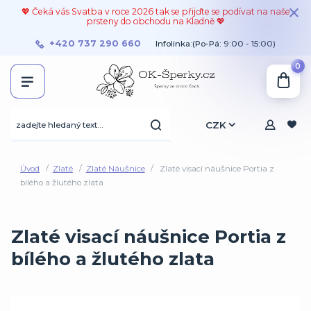
💖 Čeká vás Svatba v roce 2026 tak se přijďte se podívat na naše
prsteny do obchodu na Kladně 💖
+420 737 290 660
Infolinka:(Po-Pá: 9:00 - 15:00)
0
CZK
Úvod
Zlaté
Zlaté Náušnice
Zlaté visací náušnice Portia z
bílého a žlutého zlata
Zlaté visací náušnice Portia z
bílého a žlutého zlata