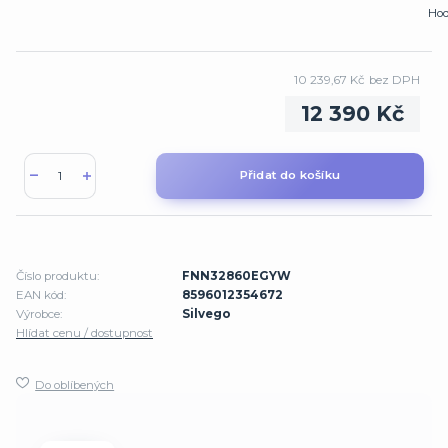
Hod
10 239,67 Kč
bez DPH
12 390 Kč
Přidat do košíku
Číslo produktu:
FNN32860EGYW
EAN kód:
8596012354672
Výrobce:
Silvego
Hlídat cenu / dostupnost
Do oblíbených