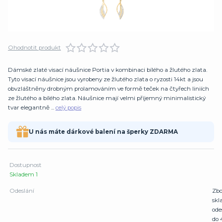
Ohodnotit produkt
Dámské zlaté visací náušnice Portia v kombinaci bílého a žlutého zlata.
Tyto visací náušnice jsou vyrobeny ze žlutého zlata o ryzosti 14kt a jsou
obvzláštněny drobným prolamováním ve formě teček na čtyřech liniích
ze žlutého a bílého zlata. Náušnice mají velmi příjemný minimalistický
tvar elegantně ...
celý popis
U nás máte dárkové balení na šperky ZDARMA
Dostupnost
Skladem 1
Odeslání
Zbo
sk
ode
do 