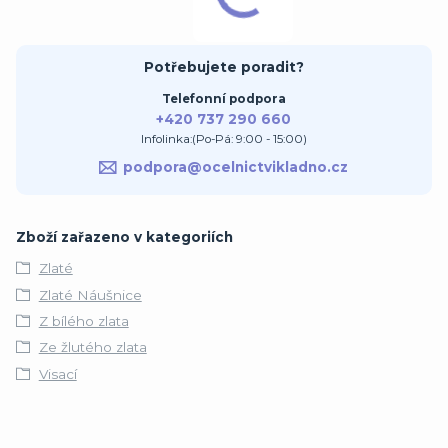
Potřebujete poradit?
Telefonní podpora
+420 737 290 660
Infolinka:(Po-Pá: 9:00 - 15:00)
podpora@ocelnictvikladno.cz
Zboží zařazeno v kategoriích
Zlaté
Zlaté Náušnice
Z bílého zlata
Ze žlutého zlata
Visací