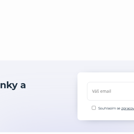
nky a
Souhlasím se
zpraco