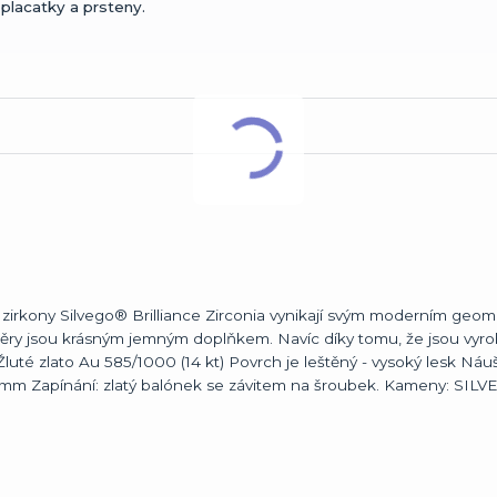
placatky a prsteny.
i zirkony Silvego® Brilliance Zirconia vynikají svým moderním geo
měry jsou krásným jemným doplňkem. Navíc díky tomu, že jsou vyro
 Žluté zlato Au 585/1000 (14 kt) Povrch je leštěný - vysoký lesk Náu
4 mm Zapínání: zlatý balónek se závitem na šroubek. Kameny: SIL