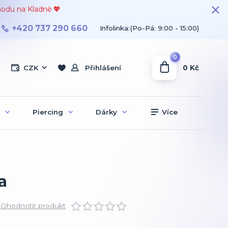
hodu na Kladně 💖
+420 737 290 660
Infolinka:(Po-Pá: 9:00 - 15:00)
0
0 Kč
CZK
Přihlášení
Piercing
Dárky
Více
a
Ohodnotit produkt