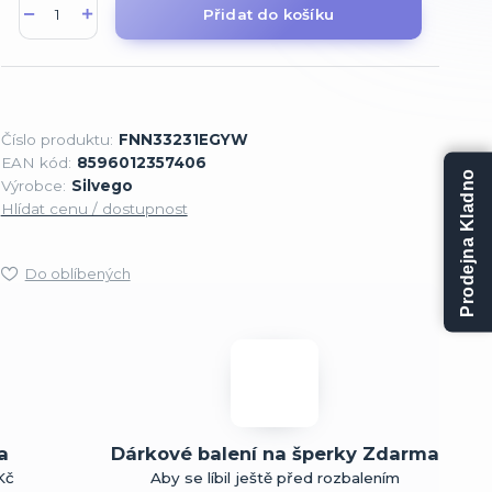
Přidat do košíku
Číslo produktu:
FNN33231EGYW
EAN kód:
8596012357406
Prodejna Kladno
Výrobce:
Silvego
Hlídat cenu / dostupnost
Do oblíbených
a
Dárkové balení na šperky Zdarma
Kč
Aby se líbil ještě před rozbalením