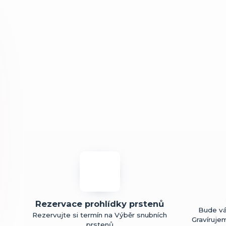
Rezervace prohlídky prstenů
Bude vá
Rezervujte si termín na Výběr snubních
Gravíruje
prstenů