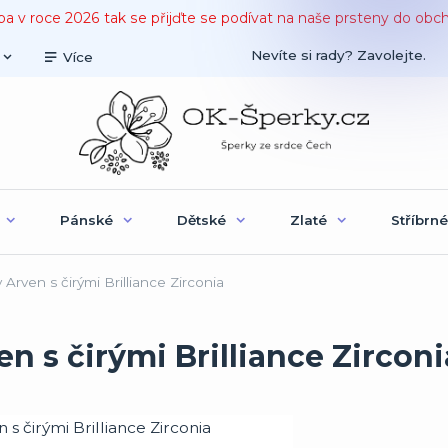
ba v roce 2026 tak se přijďte se podívat na naše prsteny do obc
Nevíte si rady? Zavolejte.
Více
Pánské
Dětské
Zlaté
Stříbrné
Arven s čirými Brilliance Zirconia
n s čirými Brilliance Zirconi