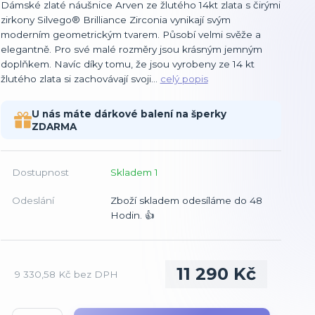
Dámské zlaté náušnice Arven ze žlutého 14kt zlata s čirými
zirkony Silvego® Brilliance Zirconia vynikají svým
moderním geometrickým tvarem. Působí velmi svěže a
elegantně. Pro své malé rozměry jsou krásným jemným
doplňkem. Navíc díky tomu, že jsou vyrobeny ze 14 kt
žlutého zlata si zachovávají svoji...
celý popis
U nás máte dárkové balení na šperky
ZDARMA
Dostupnost
Skladem 1
Odeslání
Zboží skladem odesíláme do 48
Hodin. 👍
11 290 Kč
9 330,58 Kč
bez DPH