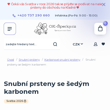
💖 Čeká vás Svatba v roce 2026 tak se přijďte se podívat na naše
prsteny do obchodu na Kladně 💖
+420 737 290 660
Infolinka:(Po-Pá: 9:00 - 15:00)
0
CZK
Úvod
Snubní prsteny
Karbonové snubní prsteny
Snubní
prsteny se šedým karbonem
Snubní prsteny se šedým
karbonem
Svatba 2026 💍