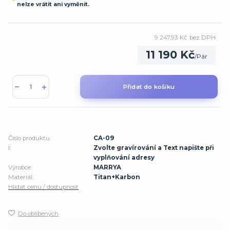
nelze vrátit ani vyměnit.
9 247,93 Kč
bez DPH
11 190 Kč
/
Pár
Přidat do košíku
Číslo produktu:
CA-09
ℹ️:
Zvolte gravírování a Text napište při
vyplňování adresy
Výrobce:
MARRYA
Materiál:
Titan+Karbon
Hlídat cenu / dostupnost
Do oblíbených