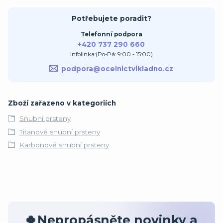
Potřebujete poradit?
Telefonní podpora
+420 737 290 660
Infolinka:(Po-Pá: 9:00 - 15:00)
podpora@ocelnictvikladno.cz
Zboží zařazeno v kategoriích
Snubní prsteny
Titanové snubní prsteny
Karbonové snubní prsteny
🍀Nepropásněte novinky a