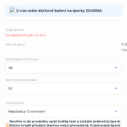
U nás máte dárkové balení na šperky ZDARMA
Dostupnost
Na objednávku/do 20 dnů
Měrná cena
11 
/ ks
Vel.Prstenů-Dámské:
Vel.Prstenů-Pánské:
Gravírování
Nechte si do produktu vyrýt krátký text a získáte jedinečný šperk.
Nutno hradit předem (kartou nebo převodem). Gravírovaný šperk