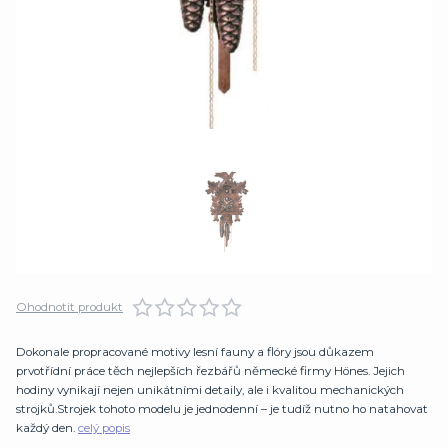
Ohodnotit produkt
Dokonale propracované motivy lesní fauny a flóry jsou důkazem
prvotřídní práce těch nejlepších řezbářů německé firmy Hönes. Jejich
hodiny vynikají nejen unikátními detaily, ale i kvalitou mechanických
strojků.Strojek tohoto modelu je jednodenní – je tudíž nutno ho natahovat
každý den.
celý popis