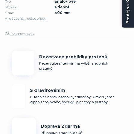
Prodejna Kladno
Typ:
analogové
Strojek:
1-denní
šířka:
400 mm
Hlídat cenu / dostupnost
Do oblíbených
Rezervace prohlídky prstenů
Rezervujte si termín na Výběr snubních
prstenů
S Gravírováním
Bude váš dárek osobní a jedinečný. Gravírujeme
Zippo zapalovače, šperky , placatky a prsteny.
Doprava Zdarma
Při nákupu nad 1500 Kč