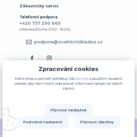
Zákaznický servis
Telefonní podpora
+420 737 290 660
Infolinka:(Po-Pá: 9:00 - 15:00)
podpora@ocelnictvikladno.cz
Zpracování cookies
Náš e-shop a partneři potřebují Váš
souhlas
s použitím souborů
cookies, aby Vám mohli zobrazovat informace týkající se Vašich
zájmů.
↩ Vrátit zboží ve 14denní lhůtě
Přijmout nezbytné
Upravit sběr cookies.
Podrobné nastavení
Přijmout všechny
2014-2020 © OK-šperky.cz - Všechna práva vyhrazena.