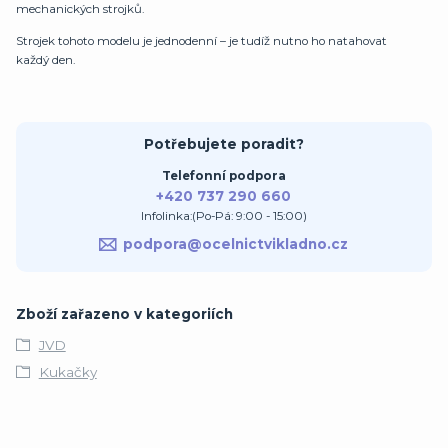
mechanických strojků.
Strojek tohoto modelu je jednodenní – je tudíž nutno ho natahovat
každý den.
Potřebujete poradit?
Telefonní podpora
+420 737 290 660
Infolinka:(Po-Pá: 9:00 - 15:00)
podpora@ocelnictvikladno.cz
Zboží zařazeno v kategoriích
JVD
Kukačky