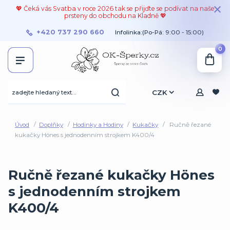
💖 Čeká vás Svatba v roce 2026 tak se přijďte se podívat na naše
prsteny do obchodu na Kladně 💖
+420 737 290 660
Infolinka:(Po-Pá: 9:00 - 15:00)
0
CZK
Úvod
Doplňky
Hodinky a Hodiny
Kukačky
Ručně řezané
kukačky Hönes s jednodenním strojkem K400/4
Ručně řezané kukačky Hönes
s jednodenním strojkem
K400/4