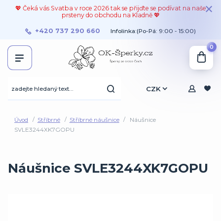
💖 Čeká vás Svatba v roce 2026 tak se přijďte se podívat na naše
prsteny do obchodu na Kladně 💖
+420 737 290 660
Infolinka:(Po-Pá: 9:00 - 15:00)
0
CZK
Úvod
Stříbrné
Stříbrné náušnice
Náušnice
SVLE3244XK7GOPU
Náušnice SVLE3244XK7GOPU