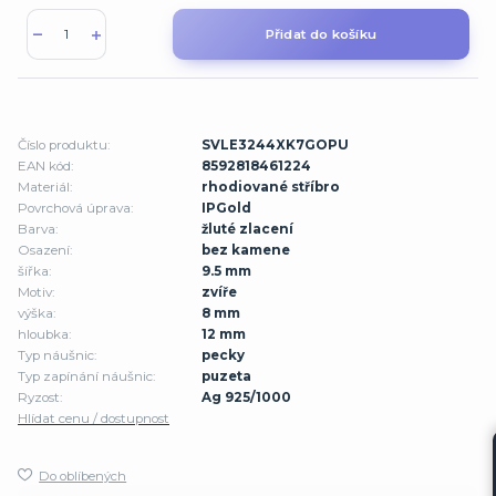
Přidat do košíku
Číslo produktu:
SVLE3244XK7GOPU
EAN kód:
8592818461224
Materiál:
rhodiované stříbro
Povrchová úprava:
IPGold
Barva:
žluté zlacení
Osazení:
bez kamene
šířka:
9.5 mm
Motiv:
zvíře
výška:
8 mm
hloubka:
12 mm
Typ náušnic:
pecky
Typ zapínání náušnic:
puzeta
Ryzost:
Ag 925/1000
Hlídat cenu / dostupnost
Do oblíbených