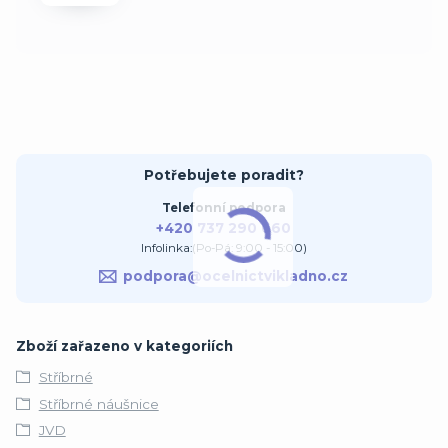
Potřebujete poradit?
Telefonní podpora
+420 737 290 660
Infolinka:(Po-Pá: 9:00 - 15:00)
podpora@ocelnictvikladno.cz
Zboží zařazeno v kategoriích
Stříbrné
Stříbrné náušnice
JVD