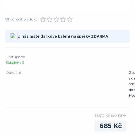
Ohodnotit produkt
U nás máte dárkové balení na šperky ZDARMA
Dostupnost
Skladem 6
Odeslání
Zbo
sk
ode
do 
Hod
566,12 Kč
bez DPH
685 Kč