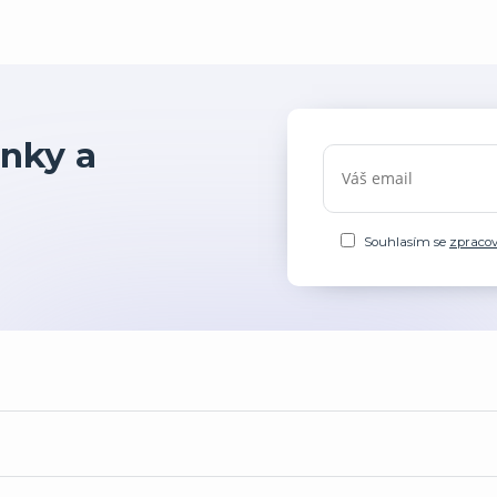
nky a
Souhlasím se
zpraco