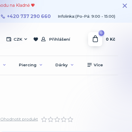
hodu na Kladně 💖
+420 737 290 660
Infolinka:(Po-Pá: 9:00 - 15:00)
0
0 Kč
CZK
Přihlášení
Piercing
Dárky
Více
Ohodnotit produkt