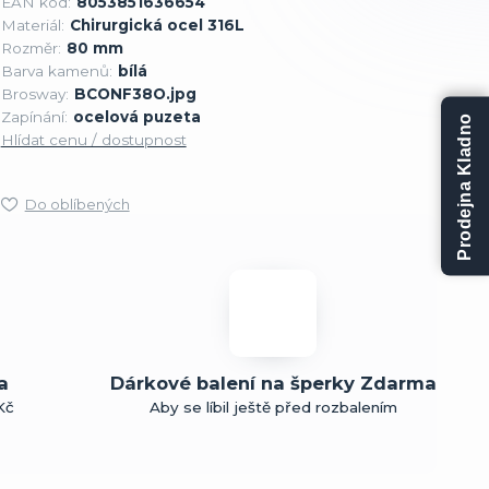
EAN kód:
8053851636654
Materiál:
Chirurgická ocel 316L
Rozměr:
80 mm
Barva kamenů:
bílá
Brosway:
BCONF38O.jpg
Zapínání:
ocelová puzeta
Prodejna Kladno
Hlídat cenu / dostupnost
Do oblíbených
a
Dárkové balení na šperky Zdarma
Kč
Aby se líbil ještě před rozbalením