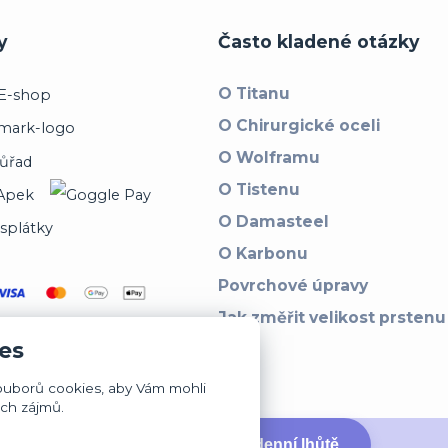
y
Často kladené otázky
O Titanu
O Chirurgické oceli
O Wolframu
O Tistenu
O Damasteel
O Karbonu
Povrchové úpravy
Jak změřit velikost prstenu
es
ouborů cookies, aby Vám mohli
ich zájmů.
↩ Vrátit zboží ve 14denní lhůtě