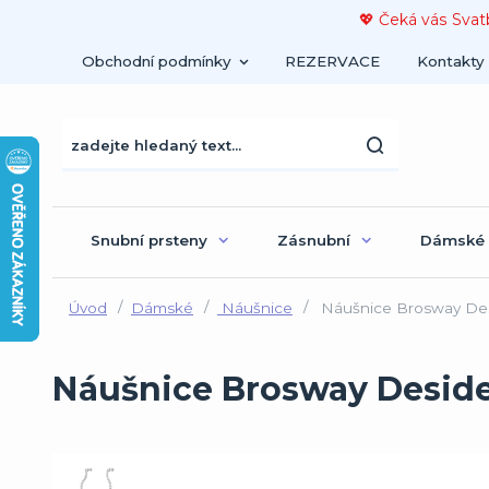
💖 Čeká vás Svat
Obchodní podmínky
REZERVACE
Kontakty
Snubní prsteny
Zásnubní
Dámské
Úvod
Dámské
Náušnice
Náušnice Brosway Des
Náušnice Brosway Deside