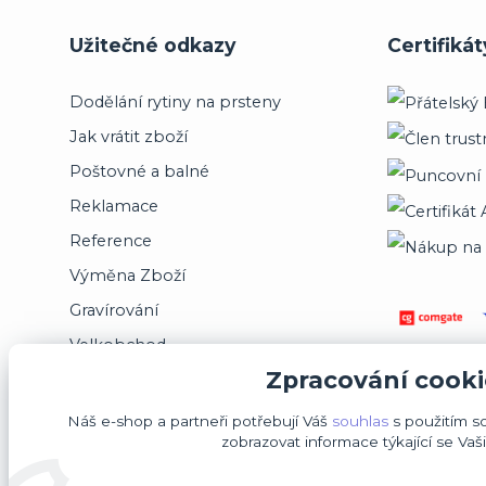
Užitečné odkazy
Certifikát
Dodělání rytiny na prsteny
Jak vrátit zboží
Poštovné a balné
Reklamace
Reference
Výměna Zboží
Gravírování
Velkobchod
Zpracování cooki
Jsme registrováni na puncovním úřadě
Náš e-shop a partneři potřebují Váš
souhlas
s použitím s
zobrazovat informace týkající se Vaš