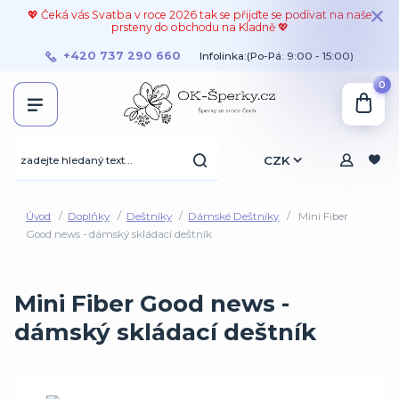
💖 Čeká vás Svatba v roce 2026 tak se přijďte se podívat na naše
prsteny do obchodu na Kladně 💖
+420 737 290 660
Infolinka:(Po-Pá: 9:00 - 15:00)
0
CZK
Úvod
Doplňky
Deštníky
Dámské Deštníky
Mini Fiber
Good news - dámský skládací deštník
Mini Fiber Good news -
dámský skládací deštník