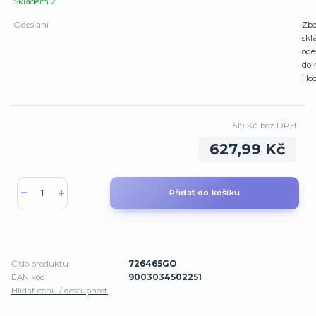
Skladem 2
Odeslání
Zbo
sk
ode
do 
Hod
519 Kč
bez DPH
627,99 Kč
Přidat do košíku
Číslo produktu:
726465GO
EAN kód:
9003034502251
Hlídat cenu / dostupnost