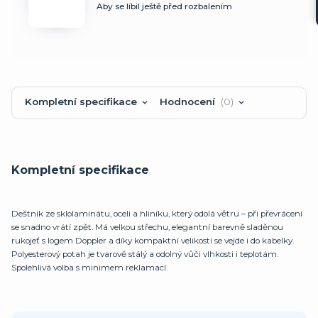
Aby se líbil ještě před rozbalením
Kompletní specifikace
Hodnocení
0
Kompletní specifikace
Deštník ze sklolaminátu, oceli a hliníku, který odolá větru – při převrácení
se snadno vrátí zpět. Má velkou střechu, elegantní barevně sladěnou
rukojeť s logem Doppler a díky kompaktní velikosti se vejde i do kabelky.
Polyesterový potah je tvarově stálý a odolný vůči vlhkosti i teplotám.
Spolehlivá volba s minimem reklamací.