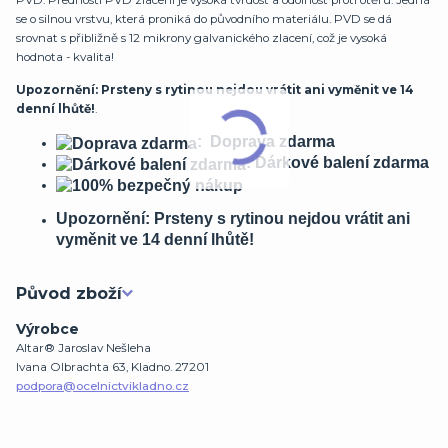
PVD. Předností PVD zlacení je vysoká tvrdost a odolnost proti otěru. Jedná
se o silnou vrstvu, která proniká do původního materiálu. PVD se dá
srovnat s přibližně s 12 mikrony galvanického zlacení, což je vysoká
hodnota - kvalita!
Upozornění: Prsteny s rytinou nejdou vrátit ani vyměnit ve 14
denní lhůtě!
.
: Doprava zdarma
: Dárkové balení zdarma
Upozornění: Prsteny s rytinou nejdou vrátit ani
vyměnit ve 14 denní lhůtě!
Původ zboží
Výrobce
Altar® Jaroslav Nešleha
Ivana Olbrachta 63, Kladno. 27201
podpora@ocelnictvikladno.cz