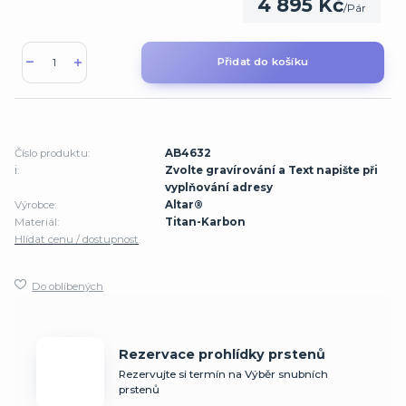
4 895 Kč
/
Pár
Přidat do košíku
Číslo produktu:
AB4632
ℹ️:
Zvolte gravírování a Text napište při
vyplňování adresy
Výrobce:
Altar®
Materiál:
Titan-Karbon
Hlídat cenu / dostupnost
Do oblíbených
Rezervace prohlídky prstenů
Rezervujte si termín na Výběr snubních
prstenů