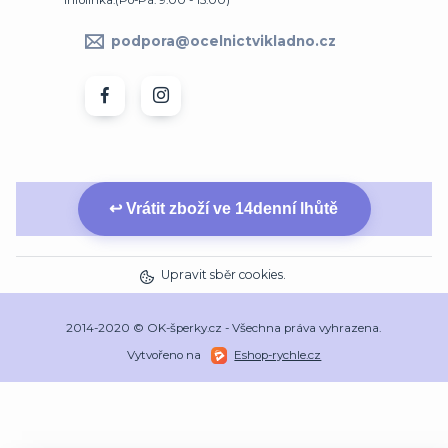
Infolinka:(Po-Pá: 9:00 - 15:00)
podpora@ocelnictvikladno.cz
↩ Vrátit zboží ve 14denní lhůtě
Upravit sběr cookies.
2014-2020 © OK-šperky.cz - Všechna práva vyhrazena.
Vytvořeno na
Eshop-rychle.cz