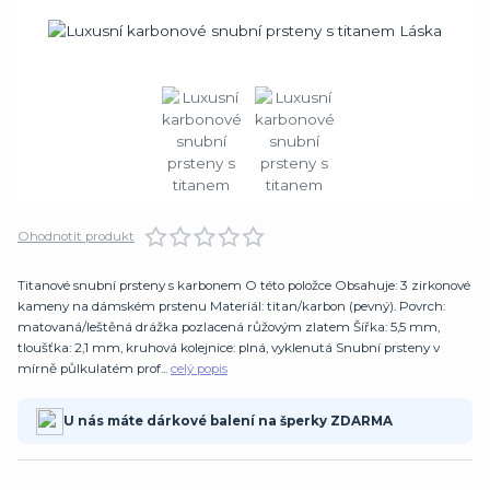
Ohodnotit produkt
Titanové snubní prsteny s karbonem O této položce Obsahuje: 3 zirkonové
kameny na dámském prstenu Materiál: titan/karbon (pevný). Povrch:
matovaná/leštěná drážka pozlacená růžovým zlatem Šířka: 5,5 mm,
tloušťka: 2,1 mm, kruhová kolejnice: plná, vyklenutá Snubní prsteny v
mírně půlkulatém prof...
celý popis
U nás máte dárkové balení na šperky ZDARMA