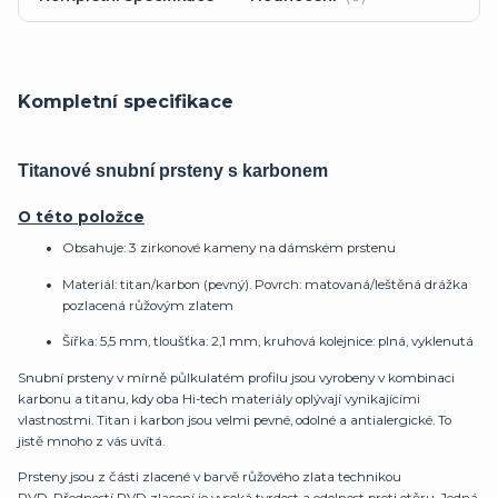
Kompletní specifikace
Titanové snubní prsteny s karbonem
O této položce
Obsahuje: 3 zirkonové kameny na dámském prstenu
Materiál: titan/karbon (pevný). Povrch: matovaná/leštěná drážka
pozlacená růžovým zlatem
Šířka: 5,5 mm, tloušťka: 2,1 mm, kruhová kolejnice: plná, vyklenutá
Snubní prsteny v mírně půlkulatém profilu jsou vyrobeny v kombinaci
karbonu a titanu, kdy oba Hi-tech materiály oplývají vynikajícími
vlastnostmi. Titan i karbon jsou velmi pevné, odolné a antialergické. To
jistě mnoho z vás uvítá.
Prsteny jsou z části zlacené v barvě růžového zlata technikou