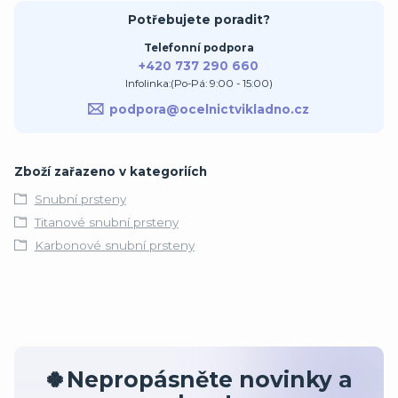
Potřebujete poradit?
Telefonní podpora
+420 737 290 660
Infolinka:(Po-Pá: 9:00 - 15:00)
podpora@ocelnictvikladno.cz
Zboží zařazeno v kategoriích
Snubní prsteny
Titanové snubní prsteny
Karbonové snubní prsteny
🍀Nepropásněte novinky a