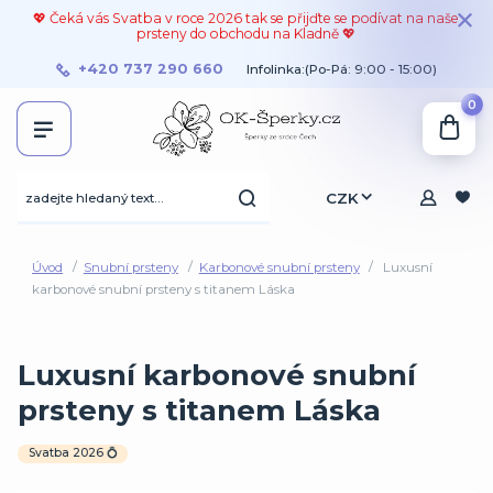
💖 Čeká vás Svatba v roce 2026 tak se přijďte se podívat na naše
prsteny do obchodu na Kladně 💖
+420 737 290 660
Infolinka:(Po-Pá: 9:00 - 15:00)
0
CZK
Úvod
Snubní prsteny
Karbonové snubní prsteny
Luxusní
karbonové snubní prsteny s titanem Láska
Luxusní karbonové snubní
prsteny s titanem Láska
Svatba 2026 💍