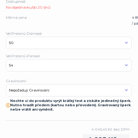
Dostupnost
Na objednávku/do 20 dnů
Měrná cena
4 8
/ p
Vel.Prstenů-Dámské:
Vel.Prstenů-Pánské:
Gravírování
Nechte si do produktu vyrýt krátký text a získáte jedinečný šperk.
Nutno hradit předem (kartou nebo převodem). Gravírovaný šperk
nelze vrátit ani vyměnit.
4 045,45 Kč
bez DPH