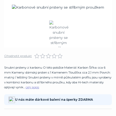
Ohodnotit produkt
Snubní prsteny z karbonu O této položce Materiál: Karbon Šířka: cca 6
mm Kameny: dámský prsten s 1 Kamenem Tloušťka: cca 2,1 mm Povrch:
matný / leštěný Snubní prsteny v mírně půlkulatém profilu jsou vyrobeny
v kombinci karbonu a stříbrného proužku, kdy oba Hi-tech materiály
oplývají vynik...
celý popis
U nás máte dárkové balení na šperky ZDARMA