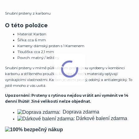
Snubní prsteny z karbonu
O této položce
Materiál: Karbon
Šířka: cca 6 mm
Kameny: dámský prsten s 1 Kamenem
Tloušťka: cca 2,1 mm
Povrch: matný / leštěný
Snubní prsteny v mírně půlkulatém profilu jsou vyrobeny v kombinci
karbonu a stříbrného proužku, kdy oba Hi-tech materiály oplývají
vynikajícími vlastnostmi. Karbon je velmi pevný, odolný a antialergický. To
jistě mnoho z vás uvítá.
Upozornění: Prsteny s rytinou nejdou vrátit ani vyměnit ve 14
denní lhůtě!
.
Jiné velikosti nelze objednat.
: Doprava zdarma
: Dárkové balení zdarma