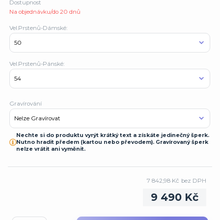
Dostupnost
Na objednávku/do 20 dnů
Vel.Prstenů-Dámské:
Vel.Prstenů-Pánské:
Gravírování
Nechte si do produktu vyrýt krátký text a získáte jedinečný šperk.
Nutno hradit předem (kartou nebo převodem). Gravírovaný šperk
nelze vrátit ani vyměnit.
7 842,98 Kč
bez DPH
9 490 Kč