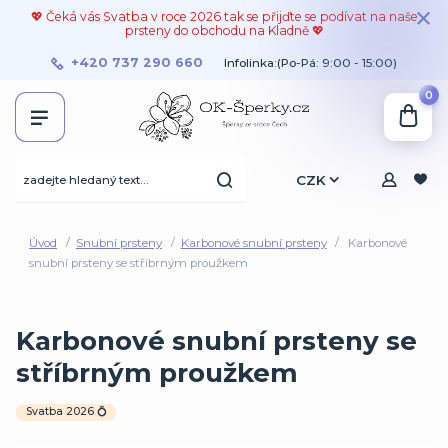
💖 Čeká vás Svatba v roce 2026 tak se přijďte se podívat na naše
prsteny do obchodu na Kladně 💖
+420 737 290 660
Infolinka:(Po-Pá: 9:00 - 15:00)
0
CZK
Úvod
Snubní prsteny
Karbonové snubní prsteny
Karbonové
snubní prsteny se stříbrným proužkem
Karbonové snubní prsteny se
stříbrným proužkem
Svatba 2026 💍