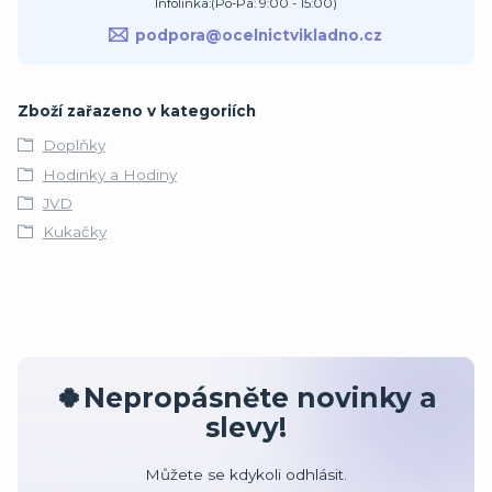
Infolinka:(Po-Pá: 9:00 - 15:00)
podpora@ocelnictvikladno.cz
Zboží zařazeno v kategoriích
Doplňky
Hodinky a Hodiny
JVD
Kukačky
🍀Nepropásněte novinky a
slevy!
Můžete se kdykoli odhlásit.