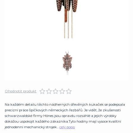
Ohodnotit produkt
Na každém detailu těchto nádherných dřevěných kukaček se podepsala
precizní práce špičkových německých řezbářů. Je vidět, že zkušenosti
schwarzwaldské firmy Hönes jsou opravdu rozsáhlé a jejich výrobky
dokážou uspokojit každého zákazníka.Tyto hodiny mají vysoce kvalitní
jednodenní mechanický strojek...
celý popis