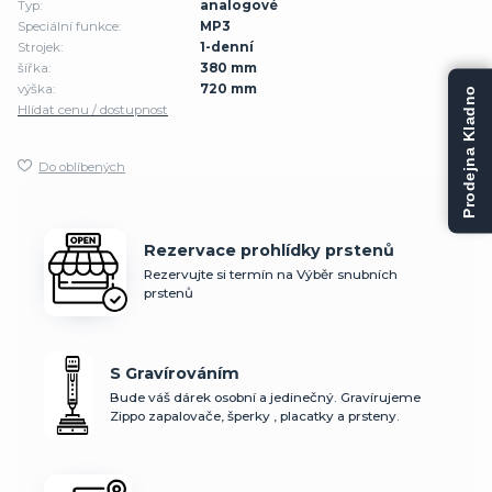
Typ:
analogové
Speciální funkce:
MP3
Strojek:
1-denní
šířka:
380 mm
výška:
720 mm
Prodejna Kladno
Hlídat cenu / dostupnost
Do oblíbených
Rezervace prohlídky prstenů
Rezervujte si termín na Výběr snubních
prstenů
S Gravírováním
Bude váš dárek osobní a jedinečný. Gravírujeme
Zippo zapalovače, šperky , placatky a prsteny.