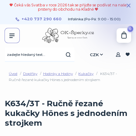
💖 Čeká vás Svatba v roce 2026 tak se přijďte se podívat na naše
prsteny do obchodu na Kladně 💖
+420 737 290 660
Infolinka:(Po-Pá: 9:00 - 15:00)
0
CZK
Úvod
Doplňky
Hodinky a Hodiny
Kukačky
K634/3T -
Ručně řezané kukačky Hönes s jednodením strojkem
K634/3T - Ručně řezané
kukačky Hönes s jednodením
strojkem