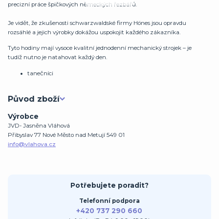
precizní práce špičkových německých řezbářů.
Je vidět, že zkušenosti schwarzwaldské firmy Hönes jsou opravdu
rozsáhlé a jejich výrobky dokážou uspokojit každého zákazníka.
Tyto hodiny mají vysoce kvalitní jednodenní mechanický strojek – je
tudíž nutno je natahovat každý den.
tanečníci
Původ zboží
Výrobce
JVD- Jasněna Vláhová
Přibyslav 77 Nové Město nad Metují 549 01
info@vlahova.cz
Potřebujete poradit?
Telefonní podpora
+420 737 290 660